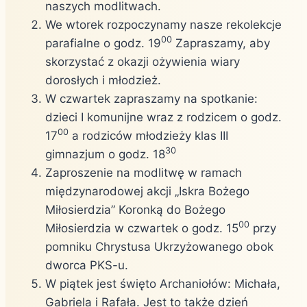
naszych modlitwach.
We wtorek rozpoczynamy nasze rekolekcje
00
parafialne o godz. 19
Zapraszamy, aby
skorzystać z okazji ożywienia wiary
dorosłych i młodzież.
W czwartek zapraszamy na spotkanie:
dzieci I komunijne wraz z rodzicem o godz.
00
17
a rodziców młodzieży klas III
30
gimnazjum o godz. 18
Zaproszenie na modlitwę w ramach
międzynarodowej akcji „Iskra Bożego
Miłosierdzia” Koronką do Bożego
00
Miłosierdzia w czwartek o godz. 15
przy
pomniku Chrystusa Ukrzyżowanego obok
dworca PKS-u.
W piątek jest święto Archaniołów: Michała,
Gabriela i Rafała. Jest to także dzień