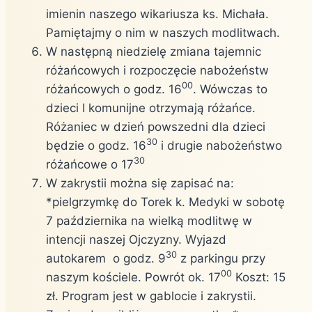
imienin naszego wikariusza ks. Michała.
Pamiętajmy o nim w naszych modlitwach.
W następną niedzielę zmiana tajemnic
różańcowych i rozpoczęcie nabożeństw
00
różańcowych o godz. 16
. Wówczas to
dzieci I komunijne otrzymają różańce.
Różaniec w dzień powszedni dla dzieci
30
będzie o godz. 16
i drugie nabożeństwo
30
różańcowe o 17
W zakrystii można się zapisać na:
*pielgrzymkę do Torek k. Medyki w sobotę
7 października na wielką modlitwę w
intencji naszej Ojczyzny. Wyjazd
30
autokarem o godz. 9
z parkingu przy
00
naszym kościele. Powrót ok. 17
Koszt: 15
zł. Program jest w gablocie i zakrystii.