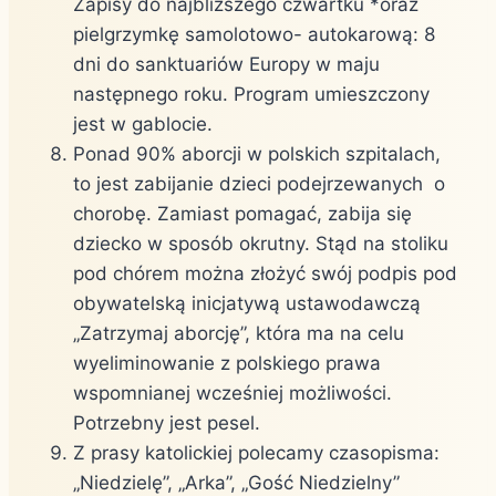
Zapisy do najbliższego czwartku *oraz
pielgrzymkę samolotowo- autokarową: 8
dni do sanktuariów Europy w maju
następnego roku. Program umieszczony
jest w gablocie.
Ponad 90% aborcji w polskich szpitalach,
to jest zabijanie dzieci podejrzewanych o
chorobę. Zamiast pomagać, zabija się
dziecko w sposób okrutny. Stąd na stoliku
pod chórem można złożyć swój podpis pod
obywatelską inicjatywą ustawodawczą
„Zatrzymaj aborcję”, która ma na celu
wyeliminowanie z polskiego prawa
wspomnianej wcześniej możliwości.
Potrzebny jest pesel.
Z prasy katolickiej polecamy czasopisma:
„Niedzielę”, „Arka”, „Gość Niedzielny”