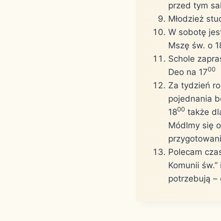
przed tym sa
Młodzież stu
W sobotę jest
Mszę św. o 1
Schole zapras
00
Deo na 17
Za tydzień r
pojednania b
00
18
także dl
Módlmy się o
przygotowani
Polecam czaso
Komunii św.” 
potrzebują –