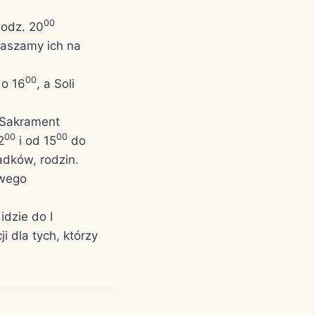
00
godz. 20
praszamy ich na
00
 o 16
, a Soli
. Sakrament
00
00
2
i od 15
do
adków, rodzin.
owego
idzie do I
i dla tych, którzy