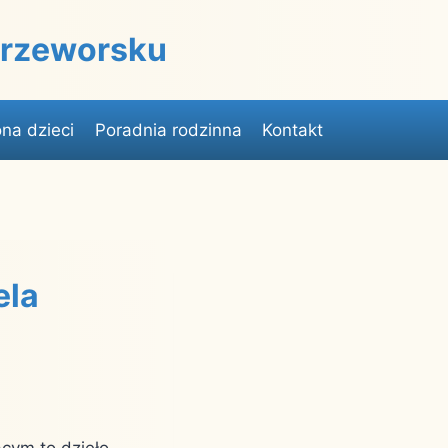
 Przeworsku
na dzieci
Poradnia rodzinna
Kontakt
ela
ącym to dzieło