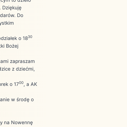
. Dziękuję
 darów. Do
ystkim
30
działek o 18
ki Bożej
echami zapraszam
dzice z dziećmi,
00
rek o 17
, a AK
anie w środę o
amy na Nowennę