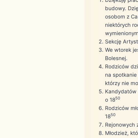
budowy. Dzię
osobom z Car
niektórych r
wymienionym
Sekcję Artys
We wtorek je
Bolesnej.
Rodziców dzie
na spotkanie
którzy nie m
Kandydatów n
50
o 18
Rodziców mło
50
18
Rejonowych z
Młodzież, kt