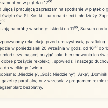
00
kramentem w piątek o 17
diującą i pracującą zapraszam na spotkanie w piątek o 
 święto św. St. Kostki – patrona dzieci i młodzieży. Za
00
8
00
zają na próbę w sobotę: Iskierki na 11
, Sursum corda
ozpoczynamy rekolekcje przed uroczystością parafialną
00
ędzie w poniedziałek 20 września w godz. od 10
do 1
a młodzieży mającej przyjąć sakr. bierzmowania ich świ
 dobre przeżycie rekolekcji, spowiedzi i naszego duch
a do wielkiego święta.
pisma: „Niedzielę”, „Gość Niedzielny”, „Arkę”, „Dominik 
i gazetkę parafialną nr z września z programem rekolekcj
 egzemplarz bezpłatny.