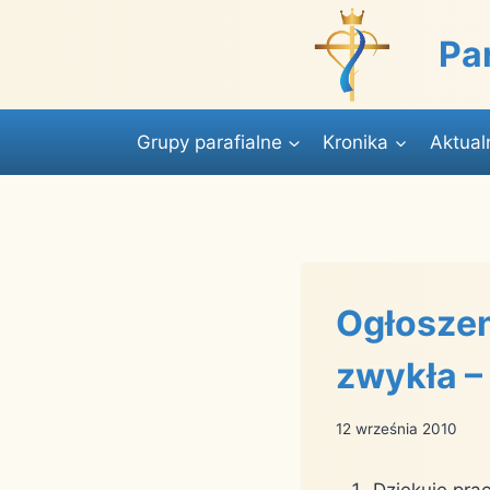
Przejdź
do
Pa
treści
Grupy parafialne
Kronika
Aktual
Ogłoszen
zwykła –
12 września 2010
Dziękuję pra