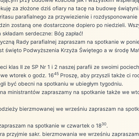
kuję za złożone dziś ofiary na tacę na budowę świątyni
itasu parafialnego za przywiezienie i rozdysponowanie
odzin zostaną one dostarczone dopiero po niedzieli. Wsz
 składam serdeczne: Bóg zapłać!
tyczną Rady parafialnej zapraszam na spotkanie w ponie
st święto Podwyższenia Krzyża Świętego a w środę Mat
ci klas II ze SP Nr 1 i 2 naszej parafii ze swoimi poci
45
 we wtorek o godz. 16
Proszę, aby przyszli także ci ro
ogli być obecni na spotkaniu w ubiegłym tygodniu.
a ministrantów zapraszamy na spotkanie także we wto
dzieży bierzmowanej we wrześniu zapraszam na spotk
30
apraszam na spotkanie w czwartek o 18
.
óra przyjmie sakr. bierzmowania we wrześniu zaprasz