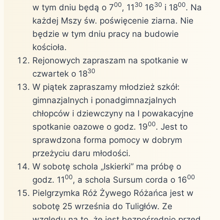
00
30
30
00
w tym dniu będą o 7
, 11
16
i 18
. Na
każdej Mszy św. poświęcenie ziarna. Nie
będzie w tym dniu pracy na budowie
kościoła.
Rejonowych zapraszam na spotkanie w
30
czwartek o 18
W piątek zapraszamy młodzież szkół:
gimnazjalnych i ponadgimnazjalnych
chłopców i dziewczyny na I powakacyjne
00
spotkanie oazowe o godz. 19
. Jest to
sprawdzona forma pomocy w dobrym
przeżyciu daru młodości.
W sobotę schola „Iskierki” ma próbę o
00
00
godz. 11
, a schola Sursum corda o 16
Pielgrzymka Róż Żywego Różańca jest w
sobotę 25 września do Tuligłów. Ze
względu na to, że jest bezpośrednio przed