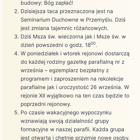
budowy: Bóg zapłać!
Dzisiejsza taca przeznaczona jest na
Seminarium Duchowne w Przemyślu. Dziś
jest zmiana tajemnic różańcowych.
Dziś Msza św. wieczorna jak i Msze św. w
00
dzień powszedni o godz. 18
.
W poniedziałek i wtorek rejonowi dostarczą
do każdej rodziny gazetkę parafialną nr z
września – egzemplarz bezpłatny z
programem i zaproszeniem na rekolekcje
parafialne jak i uroczystość 26 września. W
rejonie XII wyjątkowo na ten czas będzie to
poprzedni rejonowy.
Po czasie wakacyjnego wypoczynku
wznawiają swoją działalność grupy
formacyjne w naszej parafii. Każda grupa
jest otwarta i chętnie przyjmie nowe osoby.