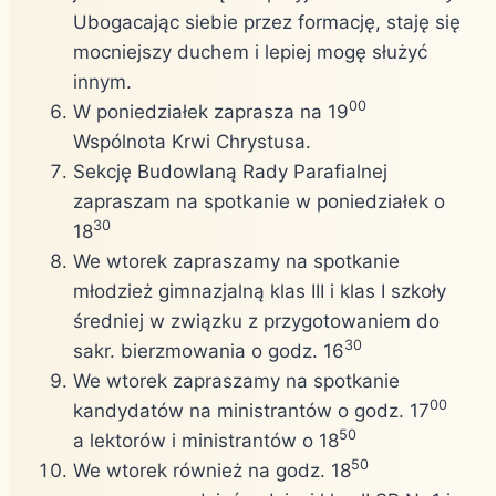
Ubogacając siebie przez formację, staję się
mocniejszy duchem i lepiej mogę służyć
innym.
00
W poniedziałek zaprasza na 19
Wspólnota Krwi Chrystusa.
Sekcję Budowlaną Rady Parafialnej
zapraszam na spotkanie w poniedziałek o
30
18
We wtorek zapraszamy na spotkanie
młodzież gimnazjalną klas III i klas I szkoły
średniej w związku z przygotowaniem do
30
sakr. bierzmowania o godz. 16
We wtorek zapraszamy na spotkanie
00
kandydatów na ministrantów o godz. 17
50
a lektorów i ministrantów o 18
50
We wtorek również na godz. 18