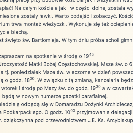
apłać! Na całym kościele jak i w części dolnej została
esione zostały ławki. Warto podejść i zobaczyć. Kościół
rium trwa montaż wieżyczki. Wykonuje się też ociepleni
ycie blachą.
t święto św. Bartłomieja. W tym dniu próba scholi gimn
45
apraszam na spotkanie w środę o 19
roczystość Matki Bożej Częstochowskiej. Msze św. o 6
ia tj. poniedziałek Msze św. wieczorne w dzień powszedn
00
dą o godz. 18
. W związku z tą zmianą, kancelaria bę
30
, wtorek i środę po Mszy św. do godz. 19
a w czwartek
e będą w nowym numerze gazetki parafialnej.
iedzielę odbędą się w Domaradzu Dożynki Archidiecezj
00
 Podkarpackiego. O godz. 10
przyjmowanie delegacji
 dziękczynna pod przewodnictwem J.E. Ks. Arcybiskup