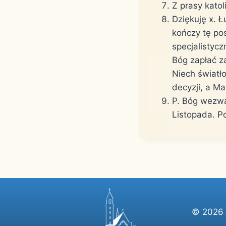
Z prasy katol
Dziękuję x. 
kończy tę po
specjalistyc
Bóg zapłać z
Niech światł
decyzji, a M
P. Bóg wezwa
Listopada. P
© 2026 P