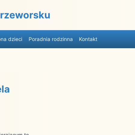
 Przeworsku
na dzieci
Poradnia rodzinna
Kontakt
ela
ierającym to