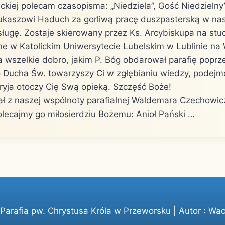
ickiej polecam czasopisma: „Niedziela”, Gość Niedzielny”
Łukaszowi Haduch za gorliwą pracę duszpasterską w nasz
sługę. Zostaje skierowany przez Ks. Arcybiskupa na stu
zne w Katolickim Uniwersytecie Lubelskim w Lublinie na
a wszelkie dobro, jakim P. Bóg obdarował parafię poprz
o Ducha Św. towarzyszy Ci w zgłębianiu wiedzy, podej
aryja otoczy Cię Swą opieką. Szczęść Boże!
ł z naszej wspólnoty parafialnej Waldemara Czechowicz 
olecajmy go miłosierdziu Bożemu: Anioł Pański …
arafia pw. Chrystusa Króla w Przeworsku | Autor :
Wac