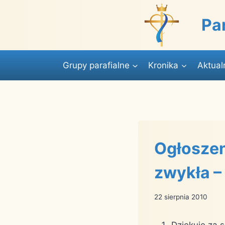
Przejdź
do
Pa
treści
Grupy parafialne
Kronika
Aktual
Ogłoszen
zwykła –
22 sierpnia 2010
Dziękuję za 