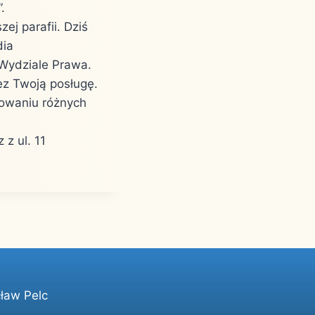
.
ej parafii. Dziś
dia
 Wydziale Prawa.
ez Twoją posługę.
mowaniu różnych
z ul. 11
ław Pelc