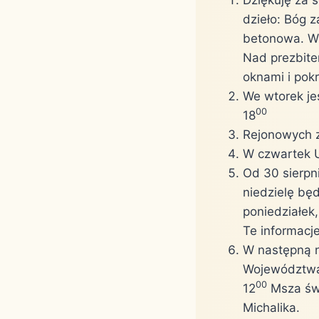
dzieło: Bóg z
betonowa. Wni
Nad prezbite
oknami i pokr
We wtorek jes
00
18
Rejonowych z
W czwartek U
Od 30 sierpn
niedzielę bę
poniedziałek
Te informacj
W następną n
Województwa
00
12
Msza św.
Michalika.