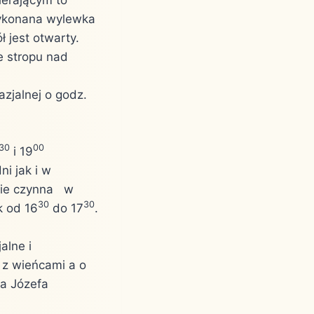
 wykonana wylewka
 jest otwarty.
e stropu nad
azjalnej o godz.
30
00
i 19
i jak i w
dzie czynna w
30
30
 od 16
do 17
.
alne i
 z wieńcami a o
a Józefa