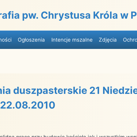
rafia pw. Chrystusa Króla w
ności
Ogłoszenia
Intencje mszalne
Zdjęcia
Ochro
ia duszpasterskie 21 Niedzi
 22.08.2010
solidną pracę przy budowie kościoła jak i wszystkim wsp