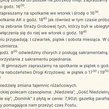
00
 o godz. 16
.
30
I zapraszamy na spotkanie we wtorek i środę o 16
.
45
otkanie AK o godz. 18
jak również w tym czasie próba
a zebranie Straży Grobowej tych, którzy byli w ubiegłym
45
włączenia się do niej we wtorek o godz. 18
u przypadają: I czwartek, piątek i sobota miesiąca. W 
azimierza.
00
godz. 9
odwiedziny chorych z posługą sakramentalną.
orzystania z sakramentu pojednania.
s III gimnazjum zapraszamy na spotkanie w piątek o god
30
00
a nabożeństwo Drogi Krzyżowej: w piątek o 17
i 19
0
iedzielę zmiana tajemnic różańcowych.
ickiej polecam czasopisma: „Niedziela”, „Gość Niedzielny”
cie się”, „Dominik” z płytą w cenie: 7,90zł, gazetkę parafi
uły pomagające nam przeżyć czas Postu.