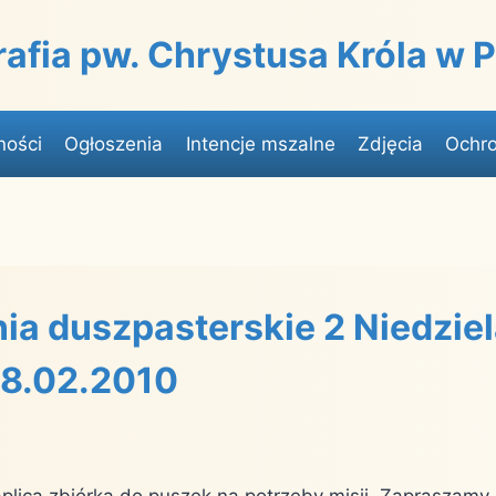
rafia pw. Chrystusa Króla w
ności
Ogłoszenia
Intencje mszalne
Zdjęcia
Ochro
ia duszpasterskie 2 Niedziel
28.02.2010
aplicą zbiórka do puszek na potrzeby misji. Zapraszam