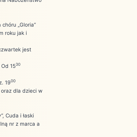
 chóru „Gloria”
 roku jak i
czwartek jest
30
 Od 15
00
z. 19
oraz dla dzieci w
, Cuda i łaski
alną nr z marca a