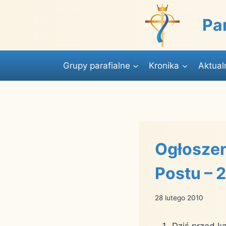
Przejdź
do
Pa
treści
Grupy parafialne
Kronika
Aktual
Ogłoszen
Postu – 
28 lutego 2010
Dziś przed k