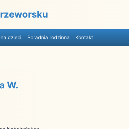
 Przeworsku
na dzieci
Poradnia rodzinna
Kontakt
a W.
y na Nabożeństwo