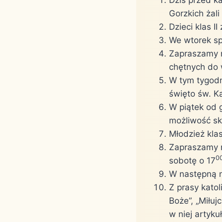
Gorzkich żali
Dzieci klas I
We wtorek sp
Zapraszamy n
chętnych do 
W tym tygodni
święto św. K
W piątek od 
możliwość sk
Młodzież kla
Zapraszamy n
0
sobotę o 17
W następną n
Z prasy katol
Boże”, „Miłuj
w niej artyk