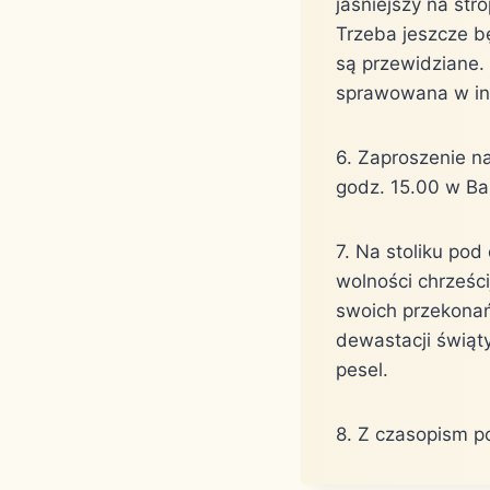
jaśniejszy na str
Trzeba jeszcze bę
są przewidziane.
sprawowana w int
6. Zaproszenie n
godz. 15.00 w Ba
7. Na stoliku po
wolności chrześc
swoich przekonań,
dewastacji świąt
pesel.
8. Z czasopism po