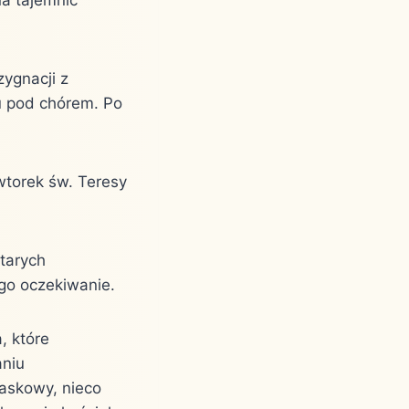
ygnacji z
ku pod chórem. Po
wtorek św. Teresy
starych
ego oczekiwanie.
, które
aniu
iaskowy, nieco