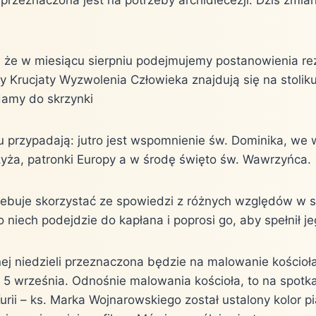
 że w miesiącu sierpniu podejmujemy postanowienia rez
ty Krucjaty Wyzwolenia Człowieka znajdują się na stoli
damy do skrzynki
u przypadają: jutro jest wspomnienie św. Dominika, we 
yża, patronki Europy a w środę święto św. Wawrzyńca.
trzebuje skorzystać ze spowiedzi z różnych względów w 
o niech podejdzie do kapłana i poprosi go, aby spełnił j
ej niedzieli przeznaczona będzie na malowanie kościoła
d 5 września. Odnośnie malowania kościoła, to na spotk
urii – ks. Marka Wojnarowskiego został ustalony kolor p