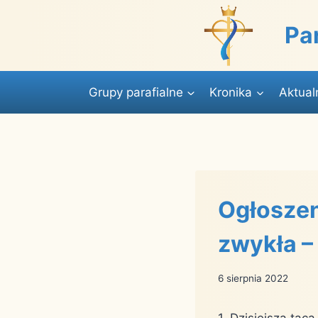
Przejdź
do
Pa
treści
Grupy parafialne
Kronika
Aktual
Ogłoszen
zwykła –
6 sierpnia 2022
1. Dzisiejsza tac