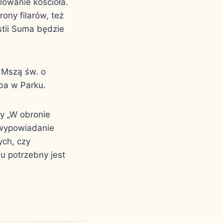
alowanie kościoła.
rony filarów, też
stii Suma będzie
 Mszą św. o
eba w Parku.
y „W obronie
 wypowiadanie
ych, czy
u potrzebny jest