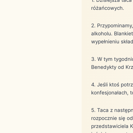
różańcowych.
2. Przypominamy,
alkoholu. Blankie
wypełnieniu skła
3. W tym tygodni
Benedykty od Krz
4. Jeśli ktoś po
konfesjonałach, t
5. Taca z następn
rozpocznie się o
przedstawiciela K