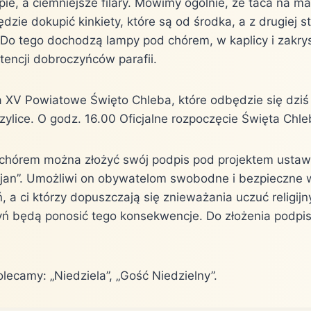
opie, a ciemniejsze filary. Mówimy ogólnie, że taca na m
dzie dokupić kinkiety, które są od środka, a z drugiej st
 Do tego dochodzą lampy pod chórem, w kaplicy i zakry
encji dobroczyńców parafii.
a XV Powiatowe Święto Chleba, które odbędzie się dziś
zylice. O godz. 16.00 Oficjalne rozpoczęcie Święta Chl
d chórem można złożyć swój podpis pod projektem ustaw
ijan”. Umożliwi on obywatelom swobodne i bezpieczne
 a ci którzy dopuszczają się znieważania uczuć religijn
yń będą ponosić tego konsekwencje. Do złożenia podpis
lecamy: „Niedziela”, „Gość Niedzielny”.