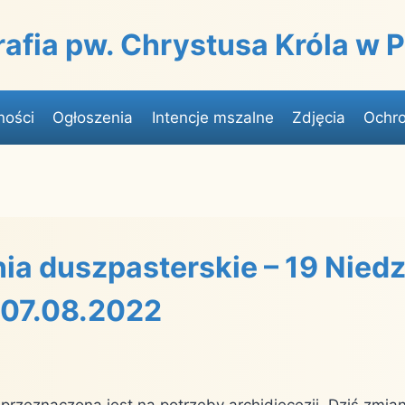
rafia pw. Chrystusa Króla w
ności
Ogłoszenia
Intencje mszalne
Zdjęcia
Ochro
ia duszpasterskie – 19 Niedz
 07.08.2022
a przeznaczona jest na potrzeby archidiecezji. Dziś zmia