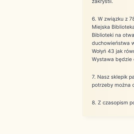
zakrystii.
6. W związku z 78
Miejska Bibliotek
Biblioteki na ot
duchowieństwa woł
Wołyń 43 jak równ
Wystawa będzie c
7. Nasz sklepik p
potrzeby można d
8. Z czasopism po