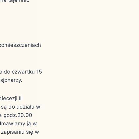
 pomieszczeniach
up do czwartku 15
isjonarzy.
ecezji III
 są do udziału w
ca godz.20.00
Odmawiamy ją w
 zapisaniu się w