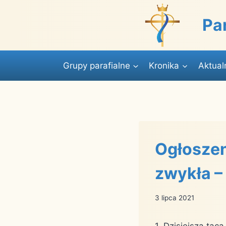
Przejdź
do
Pa
treści
Grupy parafialne
Kronika
Aktual
Ogłoszen
zwykła –
3 lipca 2021
1. Dzisiejsza ta