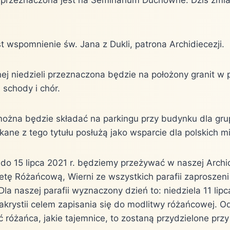
t wspomnienie św. Jana z Dukli, patrona Archidiecezji.
nej niedzieli przeznaczona będzie na położony granit w
 schody i chór.
 można będzie składać na parkingu przy budynku dla gr
skane z tego tytułu posłużą jako wsparcie dla polskich m
do 15 lipca 2021 r. będziemy przeżywać w naszej Archidi
etę Różańcową, Wierni ze wszystkich parafii zaproszeni
la naszej parafii wyznaczony dzień to: niedziela 11 lip
krystii celem zapisania się do modlitwy różańcowej. 
różańca, jakie tajemnice, to zostaną przydzielone przy