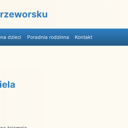
 Przeworsku
na dzieci
Poradnia rodzinna
Kontakt
iela
ana tajemnic