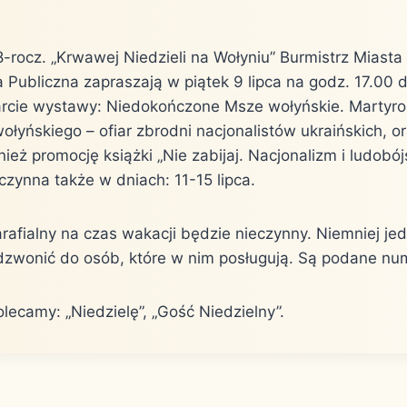
-rocz. „Krwawej Niedzieli na Wołyniu” Burmistrz Miasta
a Publiczna zapraszają w piątek 9 lipca na godz. 17.00 d
warcie wystawy: Niedokończone Msze wołyńskie. Martyr
yńskiego – ofiar zbrodni nacjonalistów ukraińskich, or
ież promocję książki „Nie zabijaj. Nacjonalizm i ludobó
zynna także w dniach: 11-15 lipca.
arafialny na czas wakacji będzie nieczynny. Niemniej je
zwonić do osób, które w nim posługują. Są podane num
lecamy: „Niedzielę”, „Gość Niedzielny”.