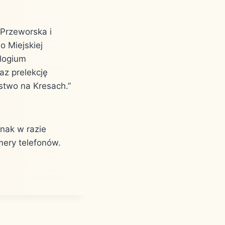
 Przeworska i
o Miejskiej
ologium
az prelekcję
jstwo na Kresach.”
dnak w razie
ery telefonów.