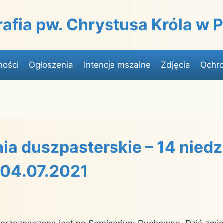
rafia pw. Chrystusa Króla w
ności
Ogłoszenia
Intencje mszalne
Zdjęcia
Ochro
ia duszpasterskie – 14 niedz
 04.07.2021
ca przeznaczona jest na Seminarium Duchowne. Dziś zmi