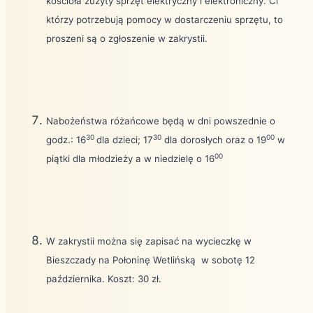
kościoła zużyty sprzęt elektryczny i elektroniczny. Ci
którzy potrzebują pomocy w dostarczeniu sprzętu, to
proszeni są o zgłoszenie w zakrystii.
Nabożeństwa różańcowe będą w dni powszednie o
30
30
00
godz.: 16
dla dzieci; 17
dla dorosłych oraz o 19
w
00
piątki dla młodzieży a w niedzielę o 16
W zakrystii można się zapisać na wycieczkę w
Bieszczady na Połoninę Wetlińską
w sobotę 12
października. Koszt: 30 zł.