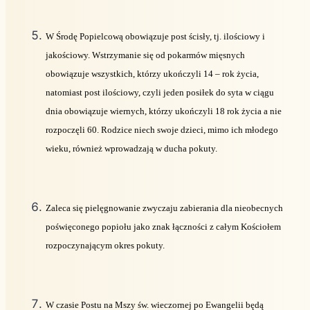
W Środę Popielcową obowiązuje post ścisły, tj. ilościowy i
jakościowy. Wstrzymanie się od pokarmów mięsnych
obowiązuje wszystkich, którzy ukończyli 14 – rok życia,
natomiast post ilościowy, czyli jeden posiłek do syta w ciągu
dnia obowiązuje wiernych, którzy ukończyli 18 rok życia a nie
rozpoczęli 60. Rodzice niech swoje dzieci, mimo ich młodego
wieku, również wprowadzają w ducha pokuty.
Zaleca się pielęgnowanie zwyczaju zabierania dla nieobecnych
poświęconego popiołu jako znak łączności z całym Kościołem
rozpoczynającym okres pokuty.
W czasie Postu na Mszy św. wieczornej po Ewangelii będą