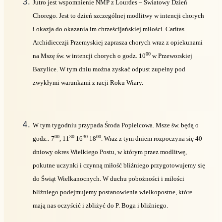
Jutro jest wspomnienie NMP z Lourdes – Światowy Dzień
Chorego. Jest to dzień szczególnej modlitwy w intencji chorych
i okazja do okazania im chrześcijańskiej miłości. Caritas
Archidiecezji Przemyskiej zaprasza chorych wraz z opiekunami
00
na Mszę św. w intencji chorych o godz. 10
w Przeworskiej
Bazylice. W tym dniu można zyskać odpust zupełny pod
zwykłymi warunkami z racji Roku Wiary.
W tym tygodniu przypada Środa Popielcowa. Msze św. będą o
00
30
30
00
godz.: 7
, 11
16
18
. Wraz z tym dniem rozpoczyna się 40
dniowy okres Wielkiego Postu, w którym przez modlitwę,
pokutne uczynki i czynną miłość bliźniego przygotowujemy się
do Świąt Wielkanocnych. W duchu pobożności i miłości
bliźniego podejmujemy postanowienia wielkopostne, które
mają nas oczyścić i zbliżyć do P. Boga i bliźniego.