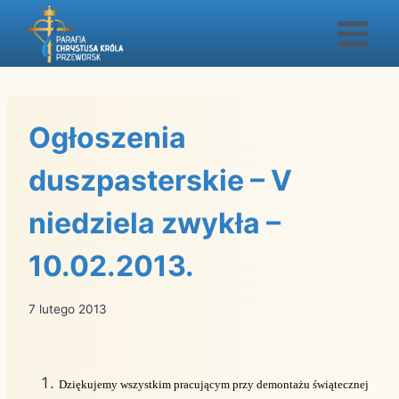
Przejdź
do
treści
Ogłoszenia
duszpasterskie – V
niedziela zwykła –
10.02.2013.
7 lutego 2013
Dziękujemy wszystkim pracującym przy demontażu świątecznej