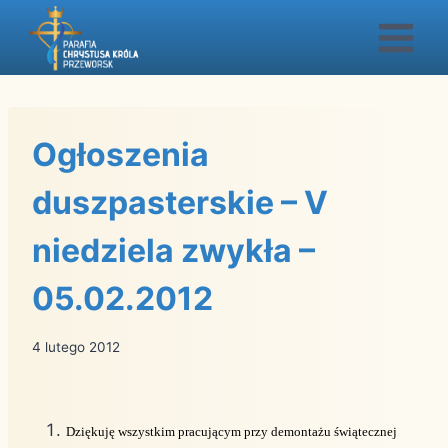
Przejdź
do
treści
Ogłoszenia
duszpasterskie – V
niedziela zwykła –
05.02.2012
4 lutego 2012
Dziękuję wszystkim pracującym przy demontażu świątecznej