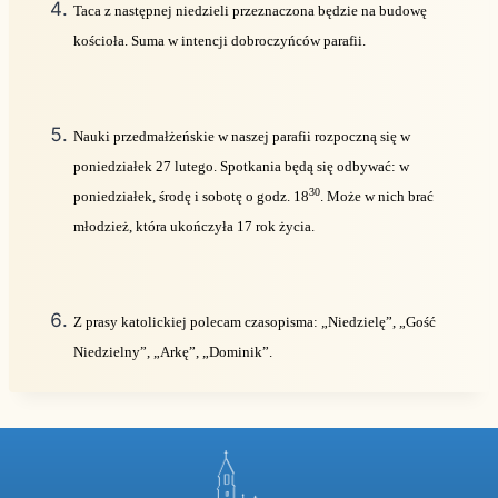
Taca z następnej niedzieli przeznaczona będzie na budowę
kościoła. Suma w intencji dobroczyńców parafii.
Nauki przedmałżeńskie w naszej parafii rozpoczną się w
poniedziałek 27 lutego. Spotkania będą się odbywać: w
30
poniedziałek, środę i sobotę o godz. 18
. Może w nich brać
młodzież, która ukończyła 17 rok życia.
Z prasy katolickiej polecam czasopisma: „Niedzielę”, „Gość
Niedzielny”, „Arkę”, „Dominik”.