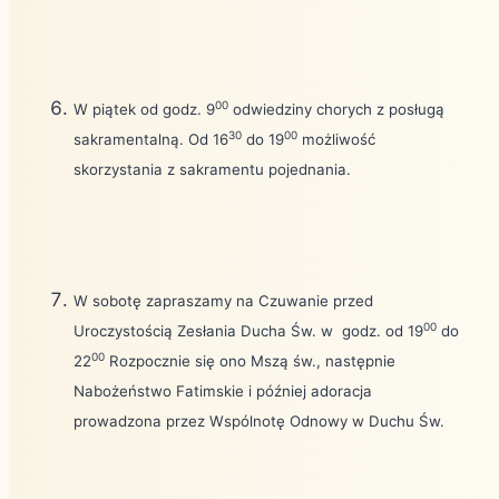
00
W piątek od godz. 9
odwiedziny chorych z posługą
30
00
sakramentalną. Od 16
do 19
możliwość
skorzystania z sakramentu pojednania.
W sobotę zapraszamy na Czuwanie przed
00
Uroczystością Zesłania Ducha Św. w godz. od 19
do
00
22
Rozpocznie się ono Mszą św., następnie
Nabożeństwo Fatimskie i później adoracja
prowadzona przez Wspólnotę Odnowy w Duchu Św.