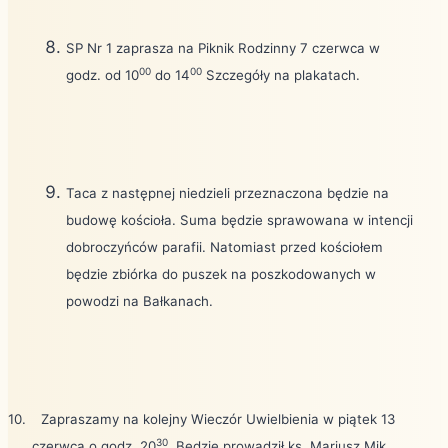
SP Nr 1 zaprasza na Piknik Rodzinny 7 czerwca w
00
00
godz. od 10
do 14
Szczegóły na plakatach.
Taca z następnej niedzieli przeznaczona będzie na
budowę kościoła. Suma będzie sprawowana w intencji
dobroczyńców parafii. Natomiast przed kościołem
będzie zbiórka do puszek na poszkodowanych w
powodzi na Bałkanach.
10.
Zapraszamy na kolejny Wieczór Uwielbienia w piątek 13
30
czerwca o godz. 20
. Będzie prowadził ks. Mariusz Mik.