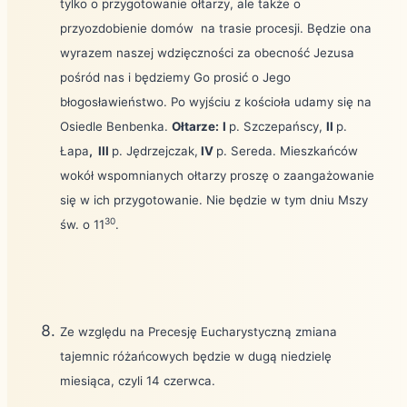
tylko o przygotowanie ołtarzy, ale także o
przyozdobienie domów
na trasie procesji. Będzie ona
wyrazem naszej wdzięczności za obecność Jezusa
pośród nas i będziemy Go prosić o Jego
błogosławieństwo. Po wyjściu z kościoła udamy się na
Osiedle Benbenka.
Ołtarze:
I
p. Szczepańscy,
II
p.
Łapa
,
III
p. Jędrzejczak,
IV
p. Sereda. Mieszkańców
wokół wspomnianych ołtarzy proszę o zaangażowanie
się w ich przygotowanie. Nie będzie w tym dniu Mszy
30
św. o 11
.
Ze względu na Precesję Eucharystyczną zmiana
tajemnic różańcowych będzie w dugą niedzielę
miesiąca, czyli 14 czerwca.