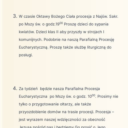
W czasie Oktawy Bożego Ciała procesja z Najśw. Sakr.
00
po Mszy św. o godz.19
Proszę dzieci do sypania
kwiatów. Dzieci klas II aby przyszły w strojach I
komunijnych. Podobnie na naszą Parafialną Procesję
Eucharystyczną. Proszę także służbę liturgiczną do
posługi.
Za tydzień będzie nasza Parafialna Procesja
00
Eucharystyczna po Mszy św. o godz. 10
. Prosimy nie
tylko o przygotowanie ołtarzy, ale także
przyozdobienie domów na trasie procesji. Procesja –
jest wyrazem naszej wdzięczności za obecność
Jezusa pośród nas i będziemy Go prosić o Jego