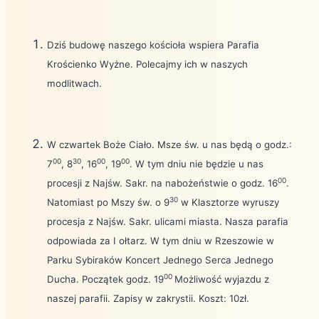
Dziś budowę naszego kościoła wspiera Parafia
Krościenko Wyżne. Polecajmy ich w naszych
modlitwach.
W czwartek Boże Ciało. Msze św. u nas będą o godz.:
00
30
00
00
7
, 8
, 16
, 19
. W tym dniu nie będzie u nas
00
procesji z Najśw. Sakr. na nabożeństwie o godz. 16
.
30
Natomiast po Mszy św. o 9
w Klasztorze wyruszy
procesja z Najśw. Sakr. ulicami miasta. Nasza parafia
odpowiada za I ołtarz. W tym dniu w Rzeszowie w
Parku Sybiraków Koncert Jednego Serca Jednego
00
Ducha. Początek godz. 19
Możliwość wyjazdu z
naszej parafii. Zapisy w zakrystii. Koszt: 10zł.