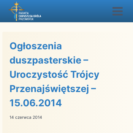
Przejdź
do
treści
Ogłoszenia
duszpasterskie –
Uroczystość Trójcy
Przenajświętszej –
15.06.2014
14 czerwca 2014