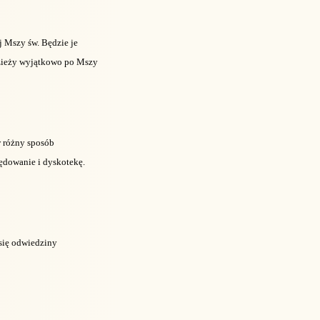
j Mszy św. Będzie je
dzieży wyjątkowo po Mszy
w różny sposób
lędowanie i dyskotekę.
 się odwiedziny