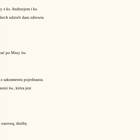
 z ks. Andrzejem i ks.
iech udzieli daru zdrowia
zać po Mszy św.
 z sakramentu pojednania.
nii św., która jest
 oazową, służbę