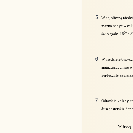
W najbliższą niedzi
można nabyć w zakr
00
św. o godz. 16
a d
W niedzielę 6 stycz
angażujących się w 
Serdecznie zaprasza
Odnośnie kolędy, to
duszpasterskie dan
·
W środę: