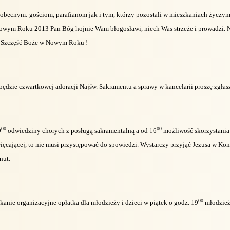
becnym: gościom, parafianom jak i tym, którzy pozostali w mieszkaniach życzymy
owym Roku 2013 Pan Bóg hojnie Wam błogosławi, niech Was strzeże i prowadzi. N
. Szczęść Boże w Nowym Roku !
będzie czwartkowej adoracji Najśw. Sakramentu a sprawy w kancelarii proszę zgłas
00
00
9
odwiedziny chorych z posługą sakramentalną a od 16
możliwość skorzystania
więcającej, to nie musi przystępować do spowiedzi. Wystarczy przyjąć Jezusa w Komu
nut.
00
anie organizacyjne opłatka dla młodzieży i dzieci w piątek o godz. 19
młodzież