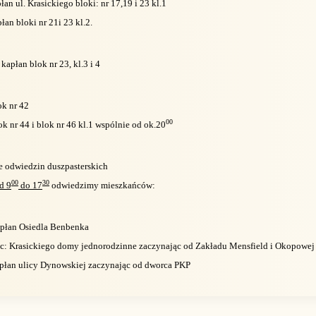
łan ul. Krasickiego bloki: nr 17,19 i 23 kl.1
płan bloki nr 21i 23 kl.2.
 kapłan blok nr 23, kl.3 i 4
ok nr 42
00
lok nr 44 i blok nr 46 kl.1 wspólnie od ok.20
e odwiedzin duszpasterskich
00
30
d 9
do 17
odwiedzimy mieszkańców:
apłan Osiedla Benbenka
lic: Krasickiego domy jednorodzinne zaczynając od Zakładu Mensfield i Okopowej
kapłan ulicy Dynowskiej zaczynając od dworca PKP