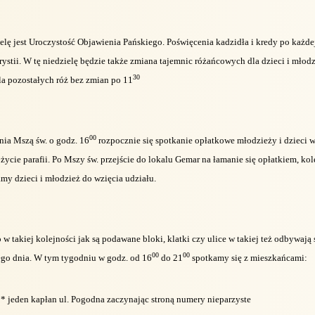
elę jest Uroczystość Objawienia Pańskiego. Poświęcenia kadzidła i kredy po każde
ystii. W tę niedzielę będzie także zmiana tajemnic różańcowych dla dzieci i mło
30
la pozostałych róż bez zmian po 11
00
nia Mszą św. o godz. 16
rozpocznie się spotkanie opłatkowe młodzieży i dzieci 
życie parafii. Po Mszy św. przejście do lokalu Gemar na łamanie się opłatkiem, ko
my dzieci i młodzież do wzięcia udziału.
 w takiej kolejności jak są podawane bloki, klatki czy ulice w takiej też odbywają
00
00
ego dnia. W tym tygodniu w godz. od 16
do 21
spotkamy się z mieszkańcami:
* jeden kapłan ul. Pogodna zaczynając stroną numery nieparzyste