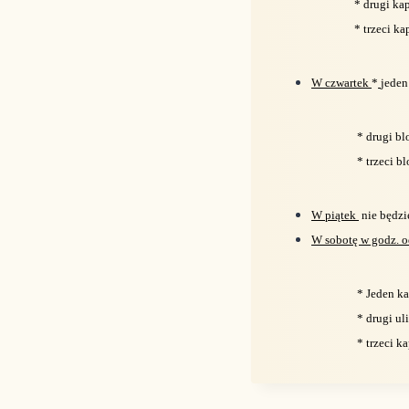
* drugi kap
* trzeci ka
W czwartek
*
jeden
* drugi bl
* trzeci b
W piątek
nie będzi
W sobotę w godz. o
* Jeden k
* drugi u
* trzeci 