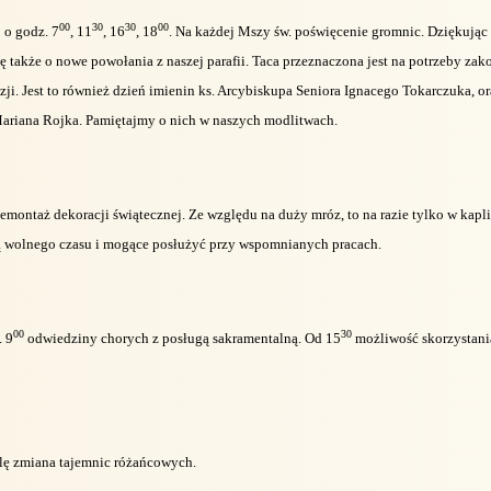
00
30
30
00
 o godz. 7
, 11
, 16
, 18
. Na każdej Mszy św. poświęcenie gromnic. Dziękując
 także o nowe powołania z naszej parafii. Taca przeznaczona jest na potrzeby z
zji. Jest to również dzień imienin ks. Arcybiskupa Seniora Ignacego Tokarczuka, o
Mariana Rojka. Pamiętajmy o nich w naszych modlitwach.
emontaż dekoracji świątecznej. Ze względu na duży mróz, to na razie tylko w kap
 wolnego czasu i mogące posłużyć przy wspomnianych pracach.
00
30
. 9
odwiedziny chorych z posługą sakramentalną. Od 15
możliwość skorzystani
lę zmiana tajemnic różańcowych.