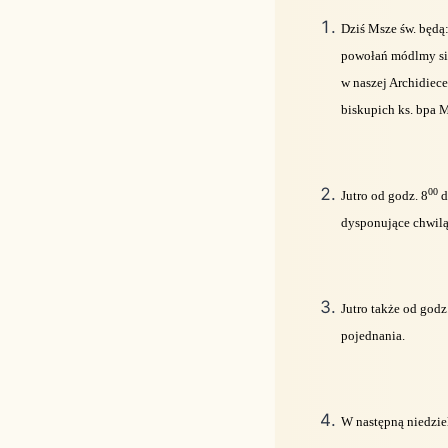
Dziś Msze św. będą:
powołań módlmy się
w naszej Archidiece
biskupich ks. bpa 
00
Jutro od godz. 8
d
dysponujące chwilą
Jutro także od godz
pojednania.
W następną niedzie