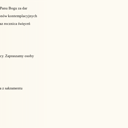
 Panu Bogu za dar
akonów kontemplacyjnych
raz rocznica święceń
licy. Zapraszamy osoby
a z sakramentu