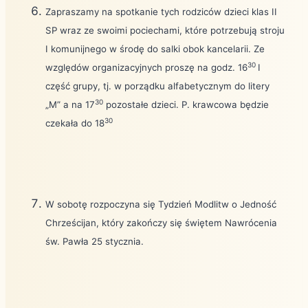
Zapraszamy na spotkanie tych rodziców dzieci klas II
SP wraz ze swoimi pociechami, które potrzebują stroju
I komunijnego w środę do salki obok kancelarii. Ze
30
względów organizacyjnych proszę na godz. 16
I
część grupy, tj. w porządku alfabetycznym do litery
30
„M” a na 17
pozostałe dzieci. P. krawcowa będzie
30
czekała do 18
W sobotę rozpoczyna się Tydzień Modlitw o Jedność
Chrześcijan, który zakończy się świętem Nawrócenia
św. Pawła 25 stycznia.