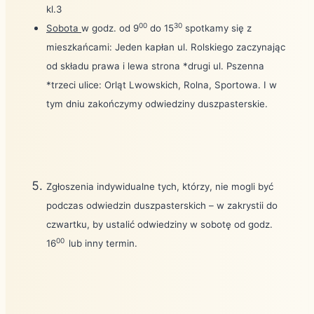
kl.3
00
30
Sobota
w godz. od 9
do 15
spotkamy się z
mieszkańcami: Jeden kapłan ul. Rolskiego zaczynając
od składu prawa i lewa strona *drugi ul. Pszenna
*trzeci ulice: Orląt Lwowskich, Rolna, Sportowa. I w
tym dniu zakończymy odwiedziny duszpasterskie.
Zgłoszenia indywidualne tych, którzy, nie mogli być
podczas odwiedzin duszpasterskich – w zakrystii do
czwartku, by ustalić odwiedziny w sobotę od godz.
00
16
lub inny termin.