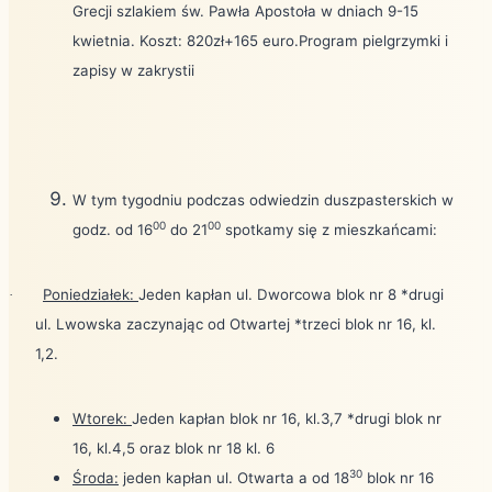
Grecji szlakiem św. Pawła Apostoła w dniach 9-15
kwietnia. Koszt: 820zł+165 euro.Program pielgrzymki i
zapisy w zakrystii
W tym tygodniu podczas odwiedzin duszpasterskich w
00
00
godz. od 16
do 21
spotkamy się z mieszkańcami:
Poniedziałek:
Jeden kapłan ul. Dworcowa blok nr 8 *drugi
·
ul. Lwowska zaczynając od Otwartej *trzeci blok nr 16, kl.
1,2.
Wtorek:
Jeden kapłan blok nr 16, kl.3,7 *drugi blok nr
16, kl.4,5 oraz blok nr 18 kl. 6
30
Środa:
jeden kapłan ul. Otwarta a od 18
blok nr 16