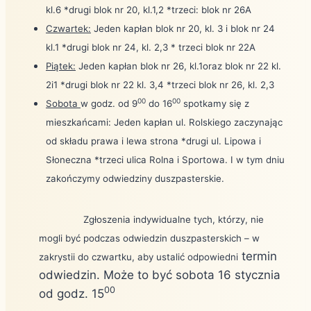
kl.6 *drugi blok nr 20, kl.1,2 *trzeci: blok nr 26A
Czwartek:
Jeden kapłan blok nr 20, kl. 3 i blok nr 24
kl.1 *drugi blok nr 24, kl. 2,3 * trzeci blok nr 22A
Piątek:
Jeden kapłan blok nr 26, kl.1oraz blok nr 22 kl.
2i1 *drugi blok nr 22 kl. 3,4 *trzeci blok nr 26, kl. 2,3
00
00
Sobota
w godz. od 9
do 16
spotkamy się z
mieszkańcami: Jeden kapłan ul. Rolskiego zaczynając
od składu prawa i lewa strona *drugi ul. Lipowa i
Słoneczna *trzeci ulica Rolna i Sportowa. I w tym dniu
zakończymy odwiedziny duszpasterskie.
Zgłoszenia indywidualne tych, którzy, nie
mogli być podczas odwiedzin duszpasterskich – w
termin
zakrystii do czwartku, aby ustalić odpowiedni
odwiedzin. Może to być sobota 16 stycznia
00
od godz. 15