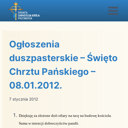
Przejdź
do
treści
Ogłoszenia
duszpasterskie – Święto
Chrztu Pańskiego –
08.01.2012.
7 stycznia 2012
Dziękuję za złożone dziś ofiary na tacę na budowę kościoła.
Suma w intencji dobroczyńców parafii.