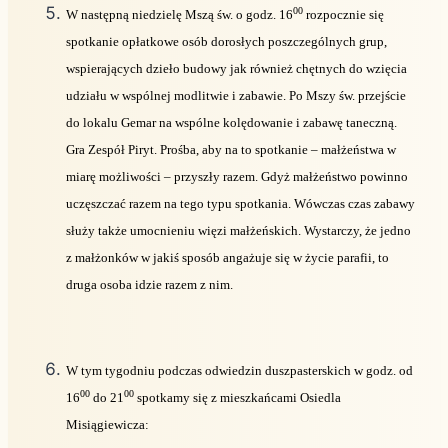
00
W następną niedzielę Mszą św. o godz. 16
rozpocznie się
spotkanie opłatkowe osób dorosłych poszczególnych grup,
wspierających dzieło budowy jak również chętnych do wzięcia
udziału w wspólnej modlitwie i zabawie. Po Mszy św. przejście
do lokalu Gemar na wspólne kolędowanie i zabawę taneczną.
Gra Zespół Piryt. Prośba, aby na to spotkanie – małżeństwa w
miarę możliwości – przyszły razem. Gdyż małżeństwo powinno
uczęszczać razem na tego typu spotkania. Wówczas czas zabawy
służy także umocnieniu więzi małżeńskich. Wystarczy, że jedno
z małżonków w jakiś sposób angażuje się w życie parafii, to
druga osoba idzie razem z nim.
W tym tygodniu podczas odwiedzin duszpasterskich w godz. od
00
00
16
do 21
spotkamy się z mieszkańcami Osiedla
Misiągiewicza: