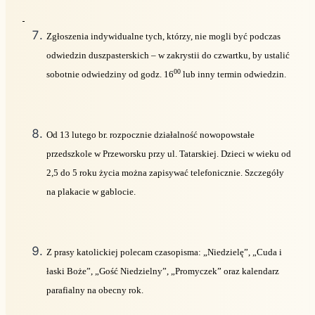
Zgłoszenia indywidualne tych, którzy, nie mogli być podczas
odwiedzin duszpasterskich – w zakrystii do czwartku, by ustalić
00
sobotnie odwiedziny od godz. 16
lub inny termin odwiedzin.
Od 13 lutego br. rozpocznie działalność nowopowstałe
przedszkole w Przeworsku przy ul. Tatarskiej. Dzieci w wieku od
2,5 do 5 roku życia można zapisywać telefonicznie. Szczegóły
na plakacie w gablocie.
Z prasy katolickiej polecam czasopisma: „Niedzielę”, „Cuda i
łaski Boże”, „Gość Niedzielny”, „Promyczek” oraz kalendarz
parafialny na obecny rok.