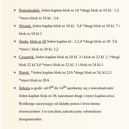
Poniedziałek:
Jeden kapłan blok nr 14 *drugi blok nr 16 kl.: 1,2
*trzeci blok nr 16 kl.: 3,4
Wtorek:
Jeden kapłan blok nr 16 kl.: 5,6 *drugi blok nr 16 kl. 7 i
blok nr 18 kl.1
Środa:
blok nr 18
Jeden kapłan kl.: 2,3,4 *drugi blok nr 18: 5,6
*trzeci: blok nr 20 kl. 1,2
Czwartek:
Jeden kapłan blok nr 20 kl. 3 i blok nr 22 kl. 2, *drugi
blok 22 kl.3,4 *trzeci blok nr 22 kl.:1 i blok nr 24 kl.1
Piątek:
*Jeden kapłan blok nr 22A *drugi blok nr 24, kl.2,3
*trzeci blok nr 26A
00
00
Sobota
w godz. od 9
do 14
spotkamy się z mieszkańcami:
Jeden kapłan blok nr 26, natomiast drugi i trzeci kapłan ulica
Rolskiego zaczynając od składu prawa i lewa strona
równocześnie. I w tym dniu zakończymy odwiedziny
duszpasterskie.