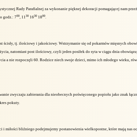
tystycznej Rady Parafialnej za wykonanie pięknej dekoracji pomagającej nam przeż
00
30
30
00
o godz.: 7
, 11
16
18
.
t ścisły, tj. ilościowy i jakościowy. Wstrzymanie się od pokarmów mięsnych obow
życia, natomiast post ilościowy, czyli jeden posiłek do syta w ciągu dnia obowiązu
ycia a nie rozpoczęli 60. Rodzice niech swoje dzieci, mimo ich młodego wieku, r
owanie zwyczaju zabierania dla nieobecnych poświęconego popiołu jako znak łącz
res pokuty.
 i miłości bliźniego podejmujemy postanowienia wielkopostne, które mają nas ocz