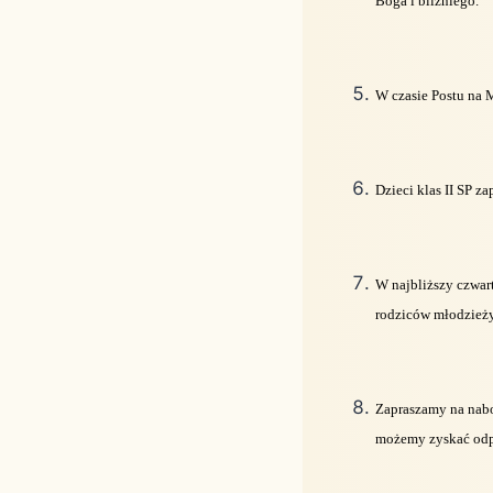
Boga i bliźniego.
W czasie Postu na 
Dzieci klas II SP z
W najbliższy czwart
rodziców młodzieży
Zapraszamy na nabo
możemy zyskać odpu