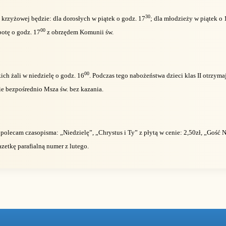
30
krzyżowej będzie: dla dorosłych w piątek o godz. 17
; dla młodzieży w piątek o 
00
botę o godz. 17
z obrzędem Komunii św.
00
ch żali w niedzielę o godz. 16
. Podczas tego nabożeństwa dzieci klas II otrzyma
e bezpośrednio Msza św. bez kazania.
j polecam czasopisma: „Niedzielę”, „Chrystus i Ty” z płytą w cenie: 2,50zł, „Gość 
azetkę parafialną numer z lutego.