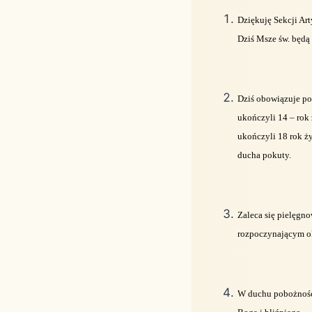
Dziękuję Sekcji Ar
Dziś Msze św. będą 
Dziś obowiązuje pos
ukończyli 14 – rok 
ukończyli 18 rok ż
ducha pokuty.
Zaleca się pielęgn
rozpoczynającym ok
W duchu pobożności