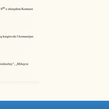
00
19
z obrzędem Komunii
ją książeczki I komunijne.
Niedzielny”, „Miłujcie