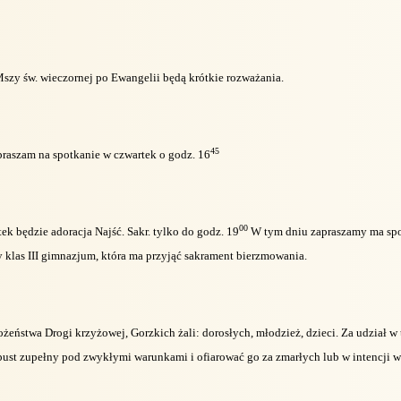
Mszy św. wieczornej po Ewangelii będą krótkie rozważania.
45
apraszam na spotkanie w czwartek o godz. 16
00
ek będzie adoracja Najść. Sakr. tylko do godz. 19
W tym dniu zapraszamy ma spo
 klas III gimnazjum, która ma przyjąć sakrament bierzmowania.
żeństwa Drogi krzyżowej, Gorzkich żali: dorosłych, młodzież, dzieci. Za udział 
st zupełny pod zwykłymi warunkami i ofiarować go za zmarłych lub w intencji w