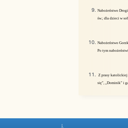
Nabożeństwo Drogi 
św.; dla dzieci w so
Nabożeństwo Gorzki
Po tym nabożeństwi
Z prasy katolickie
się”, „Dominik” i g