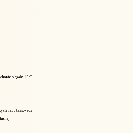
00
tkanie o godz. 19
w tych nabożeństwach
łasnej.