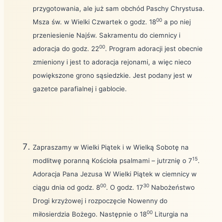
przygotowania, ale już sam obchód Paschy Chrystusa.
00
Msza św. w Wielki Czwartek o godz. 18
a po niej
przeniesienie Najśw. Sakramentu do ciemnicy i
00
adoracja do godz. 22
. Program adoracji jest obecnie
zmieniony i jest to adoracja rejonami, a więc nieco
powiększone grono sąsiedzkie. Jest podany jest w
gazetce parafialnej i gablocie.
Zapraszamy w Wielki Piątek i w Wielką Sobotę na
15
modlitwę poranną Kościoła psalmami – jutrznię o 7
.
Adoracja Pana Jezusa W Wielki Piątek w ciemnicy w
00
30
ciągu dnia od godz. 8
. O godz. 17
Nabożeństwo
Drogi krzyżowej i rozpoczęcie Nowenny do
00
miłosierdzia Bożego. Następnie o 18
Liturgia na