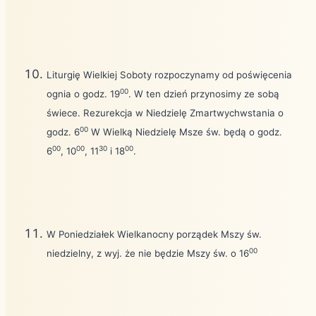
Liturgię Wielkiej Soboty rozpoczynamy od poświęcenia
00
ognia o godz. 19
. W ten dzień przynosimy ze sobą
świece. Rezurekcja w Niedzielę Zmartwychwstania o
00
godz. 6
W Wielką Niedzielę Msze św. będą o godz.
00
00
30
00
6
, 10
, 11
i 18
.
W Poniedziałek Wielkanocny porządek Mszy św.
00
niedzielny, z wyj. że nie będzie Mszy św. o 16