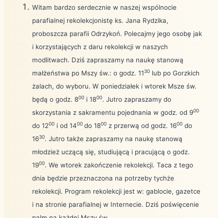
Witam bardzo serdecznie w naszej wspólnocie
parafialnej rekolekcjonistę ks. Jana Rydzika,
proboszcza parafii Odrzykoń. Polecajmy jego osobę jak
i korzystających z daru rekolekcji w naszych
modlitwach. Dziś zapraszamy na naukę stanową
30
małżeństwa po Mszy św.: o godz. 11
lub po Gorzkich
żalach, do wyboru. W poniedziałek i wtorek Msze św.
00
00
będą o godz. 8
i 18
. Jutro zapraszamy do
00
skorzystania z sakramentu pojednania w godz. od 9
00
00
00
00
do 12
i od 14
do 18
z przerwą od godz. 16
do
30
16
. Jutro także zapraszamy na naukę stanową
młodzież uczącą się, studiującą i pracującą o godz.
00
19
. We wtorek zakończenie rekolekcji. Taca z tego
dnia będzie przeznaczona na potrzeby tychże
rekolekcji. Program rekolekcji jest w: gablocie, gazetce
i na stronie parafialnej w Internecie. Dziś poświęcenie
palm na każdej Mszy św.