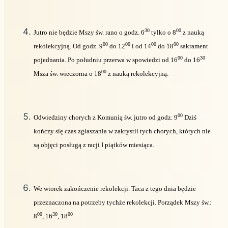
30
00
Jutro nie będzie Mszy św. rano o godz. 6
tylko o 8
z nauką
00
00
00
00
rekolekcyjną. Od godz. 9
do 12
i od 14
do 18
sakrament
00
30
pojednania. Po południu przerwa w spowiedzi od 16
do 16
00
Msza św. wieczorna o 18
z nauką rekolekcyjną.
00
Odwiedziny chorych z Komunią św. jutro od godz. 9
Dziś
kończy się czas zgłaszania w zakrystii tych chorych, których nie
są objęci posługą z racji I piątków miesiąca.
We wtorek zakończenie rekolekcji. Taca z tego dnia będzie
przeznaczona na potrzeby tychże rekolekcji. Porządek Mszy św.:
00
30
00
8
, 16
, 18