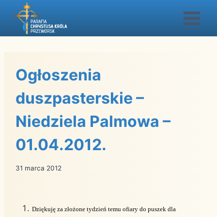
Przejdź
do
treści
Ogłoszenia
duszpasterskie –
Niedziela Palmowa –
01.04.2012.
31 marca 2012
Dziękuję za złożone tydzień temu ofiary do puszek dla