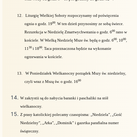
12.
Liturgię Wielkiej Soboty rozpoczynamy od poświęcenia
00
ognia o godz. 19
. W ten dzień przynosimy ze sobą świece.
00
Rezurekcja w Niedzielę Zmartwychwstania o godz. 6
rano w
00
00
kościele. W Wielką Niedzielę Msze św. będą o godz. 6
, 10
,
30
00
11
i 18
. Taca przeznaczona będzie na wykonanie
ogrzewania w kościele.
13.
W Poniedziałek Wielkanocny porządek Mszy św. niedzielny,
00
czyli wraz z Mszą św. o godz. 16
W zakrystii są do nabycia baranki i paschaliki na stół
wielkanocny.
Z prasy katolickiej polecamy czasopisma: „Niedziela”, „Gość
Niedzielny”, „Arka”, „Dominik” i gazetka parafialna numer
świąteczny.