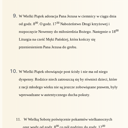
W Wielki Piątek adoracja Pana Jezusa w ciemnicy w ciągu dnia
00
30
od godz. 8
. O godz. 17
Nabożeństwo Drogi krzyżowej i
00
rozpoczęcie Nowenny do miłosierdzia Bożego. Następnie o 18
Liturgia na cześć Męki Pańskiej, która kończy się
przeniesieniem Pana Jezusa do grobu.
W Wielki Piątek obowiązuje post ścisły i nie ma od niego
dyspensy. Rodzice niech zatroszczą się by również dzieci, które
z racji młodego wieku nie są jeszcze zobowiązane prawem, były
wprowadzane w autentycznego ducha pokuty.
11.
W Wielką Sobotę poświęcenie pokarmów wielkanocnych
00
00
oraz wody od godz. 8
co pół godziny do godz. 12
.