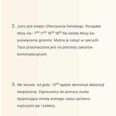
Jutro jest święto Ofiarowania Pańskiego. Porządek
00
30
30
00
Mszy św.: 7
11
16
18
Na każdej Mszy św.
poświęcenie gromnic. Można je nabyć w zakrystii.
Taca przeznaczona jest na potrzeby zakonów
kontemplacyjnych.
00
We wtorek
od godz. 13
będzie demontaż dekoracji
świątecznej. Zapraszamy do pomocy osoby
dysponujące chwilą wolnego czasu zarówno
mężczyźni jak i kobiety.