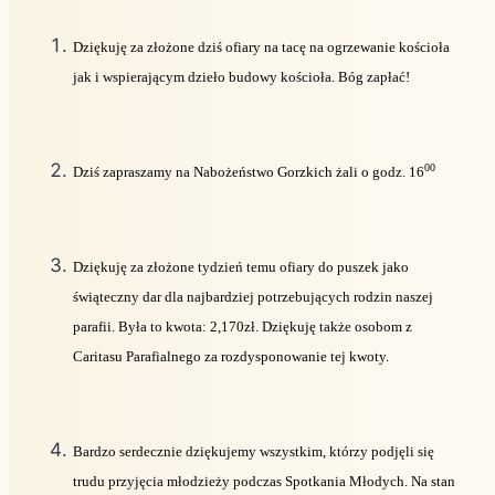
Dziękuję za złożone dziś ofiary na tacę na ogrzewanie kościoła
jak i wspierającym dzieło budowy kościoła. Bóg zapłać!
00
Dziś zapraszamy na Nabożeństwo Gorzkich żali o godz. 16
Dziękuję za złożone tydzień temu ofiary do puszek jako
świąteczny dar dla najbardziej potrzebujących rodzin naszej
parafii. Była to kwota: 2,170zł. Dziękuję także osobom z
Caritasu Parafialnego za rozdysponowanie tej kwoty.
Bardzo serdecznie dziękujemy wszystkim, którzy podjęli się
trudu przyjęcia młodzieży podczas Spotkania Młodych. Na stan