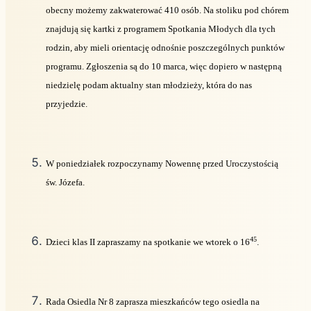
obecny możemy zakwaterować 410 osób. Na stoliku pod chórem
znajdują się kartki z programem Spotkania Młodych dla tych
rodzin, aby mieli orientację odnośnie poszczególnych punktów
programu. Zgłoszenia są do 10 marca, więc dopiero w następną
niedzielę podam aktualny stan młodzieży, która do nas
przyjedzie.
W poniedziałek rozpoczynamy Nowennę przed Uroczystością
św. Józefa.
45
Dzieci klas II zapraszamy na spotkanie we wtorek o 16
.
Rada Osiedla Nr 8 zaprasza mieszkańców tego osiedla na