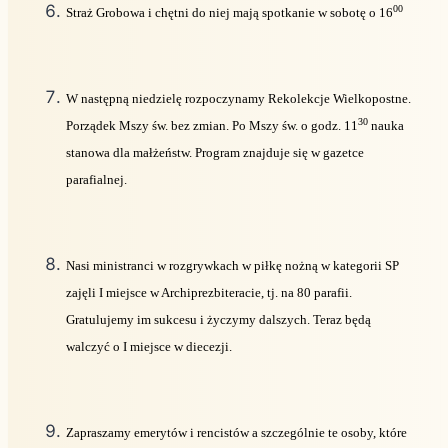
00
Straż Grobowa i chętni do niej mają spotkanie w sobotę o 16
W następną niedzielę rozpoczynamy Rekolekcje Wielkopostne.
30
Porządek Mszy św. bez zmian. Po Mszy św. o godz. 11
nauka
stanowa dla małżeństw. Program znajduje się w gazetce
parafialnej.
Nasi ministranci w rozgrywkach w piłkę nożną w kategorii SP
zajęli I miejsce w Archiprezbiteracie, tj. na 80 parafii.
Gratulujemy im sukcesu i życzymy dalszych. Teraz będą
walczyć o I miejsce w diecezji.
Zapraszamy emerytów i rencistów a szczególnie te osoby, które