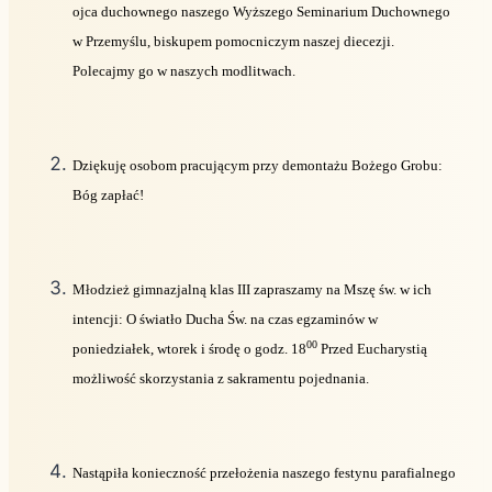
ojca duchownego naszego Wyższego Seminarium Duchownego
w Przemyślu, biskupem pomocniczym naszej diecezji.
Polecajmy go w naszych modlitwach.
Dziękuję osobom pracującym przy demontażu Bożego Grobu:
Bóg zapłać!
Młodzież gimnazjalną klas III zapraszamy na Mszę św. w ich
intencji: O światło Ducha Św. na czas egzaminów w
00
poniedziałek, wtorek i środę o godz. 18
Przed Eucharystią
możliwość skorzystania z sakramentu pojednania.
Nastąpiła konieczność przełożenia naszego festynu parafialnego