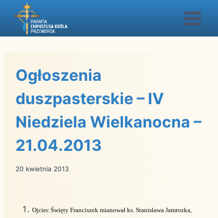
Przejdź
do
treści
Ogłoszenia
duszpasterskie – IV
Niedziela Wielkanocna –
21.04.2013
20 kwietnia 2013
Ojciec Święty Franciszek mianował ks. Stanisława Jamrozka,