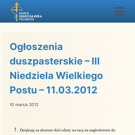
Przejdź
do
treści
Ogłoszenia
duszpasterskie – III
Niedziela Wielkiego
Postu – 11.03.2012
10 marca 2012
Dziękuję za złożone dziś ofiary na tacę na nagłośnienie do