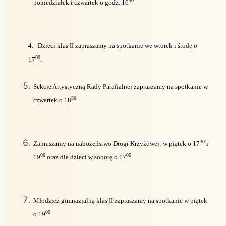
30
poniedziałek i czwartek o godz. 16
4.
Dzieci klas II zapraszamy na spotkanie we wtorek i środę o
00
17
.
Sekcję Artystyczną Rady Parafialnej zapraszamy na spotkanie w
30
czwartek o 18
30
Zapraszamy na nabożeństwo Drogi Krzyżowej: w piątek o 17
i
00
00
19
oraz dla dzieci w sobotę o 17
Młodzież gimnazjalną klas II zapraszamy na spotkanie w piątek
00
o 19