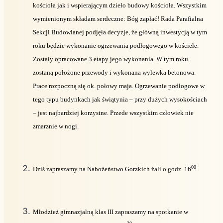
kościoła jak i wspierającym dzieło budowy kościoła. Wszystkim
wymienionym składam serdeczne: Bóg zapłać! Rada Parafialna
Sekcji Budowlanej podjęła decyzje, że główną inwestycją w tym
roku będzie wykonanie ogrzewania podłogowego w kościele.
Zostały opracowane 3 etapy jego wykonania. W tym roku
zostaną położone przewody i wykonana wylewka betonowa.
Prace rozpoczną się ok. połowy maja. Ogrzewanie podłogowe w
tego typu budynkach jak świątynia – przy dużych wysokościach
– jest najbardziej korzystne. Przede wszystkim człowiek nie
zmarznie w nogi.
00
Dziś zapraszamy na Nabożeństwo Gorzkich żali o godz. 16
Młodzież gimnazjalną klas III zapraszamy na spotkanie w