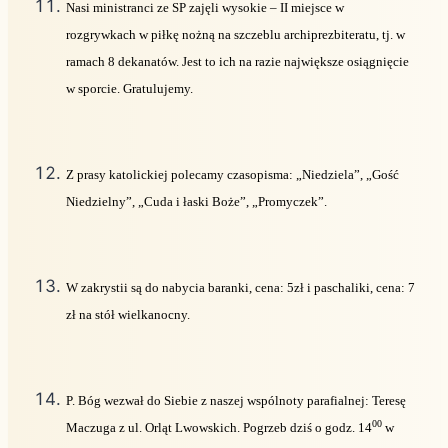
Nasi ministranci ze SP zajęli wysokie – II miejsce w
rozgrywkach w piłkę nożną na szczeblu archiprezbiteratu, tj. w
ramach 8 dekanatów. Jest to ich na razie największe osiągnięcie
w sporcie. Gratulujemy.
Z prasy katolickiej polecamy czasopisma: „Niedziela”, „Gość
Niedzielny”, „Cuda i łaski Boże”, „Promyczek”.
W zakrystii są do nabycia baranki, cena: 5zł i paschaliki, cena: 7
zł na stół wielkanocny.
P. Bóg wezwał do Siebie z naszej wspólnoty parafialnej: Teresę
00
Maczuga z ul. Orląt Lwowskich. Pogrzeb dziś o godz. 14
w