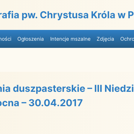
rafia pw. Chrystusa Króla w
ności
Ogłoszenia
Intencje mszalne
Zdjęcia
Ochro
a duszpasterskie – III Niedz
cna – 30.04.2017