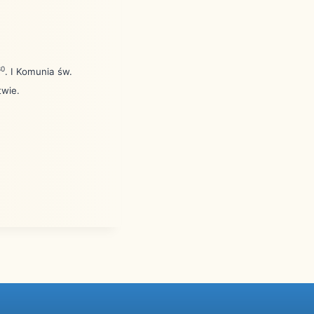
30
. I Komunia św.
twie.