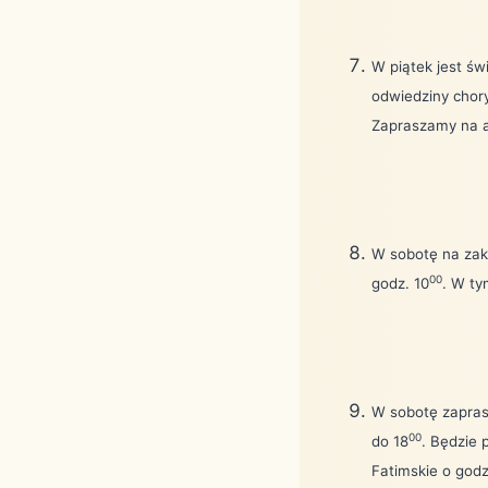
W piątek jest św
odwiedziny chor
Zapraszamy na a
W sobotę na zak
00
godz. 10
. W ty
W sobotę zaprasz
00
do 18
. Będzie
Fatimskie o godz