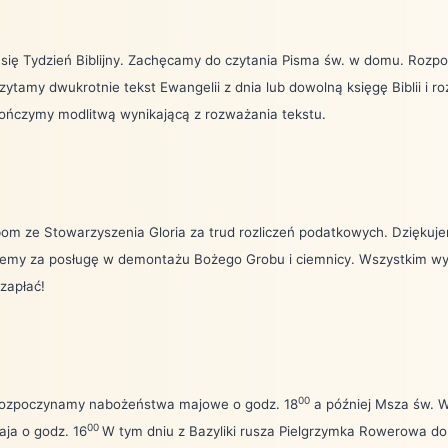
 się Tydzień Biblijny. Zachęcamy do czytania Pisma św. w domu. Roz
zytamy dwukrotnie tekst Ewangelii z dnia lub dowolną księgę Biblii i 
ończymy modlitwą wynikającą z rozważania tekstu.
om ze Stowarzyszenia Gloria za trud rozliczeń podatkowych. Dziękuj
jemy za posługę w demontażu Bożego Grobu i ciemnicy. Wszystkim 
zapłać!
00
rozpoczynamy nabożeństwa majowe o godz. 18
a później Msza św. W 
00
aja o godz. 16
W tym dniu z Bazyliki rusza Pielgrzymka Rowerowa do