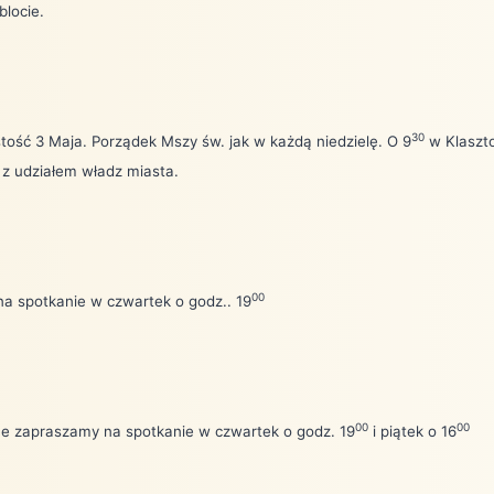
locie.
30
ość 3 Maja. Porządek Mszy św. jak w każdą niedzielę. O 9
w Klaszt
y z udziałem władz miasta.
00
a spotkanie w czwartek o godz.. 19
00
00
jne zapraszamy na spotkanie w czwartek o godz. 19
i piątek o 16