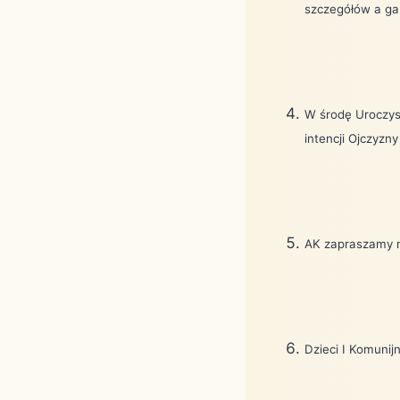
szczegółów a gab
W środę Uroczyst
intencji Ojczyzn
AK zapraszamy n
Dzieci I Komuni