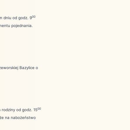
00
m dniu od godz. 9
mentu pojednania.
eworskiej Bazylice o
00
 rodziny od godz. 15
kże na nabożeństwo