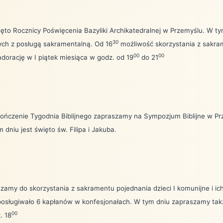
ięto Rocznicy Poświęcenia Bazyliki Archikatedralnej w Przemyślu. W ty
30
ych z posługą sakramentalną. Od 16
możliwość skorzystania z sakra
00
00
dorację w I piątek miesiąca w godz. od 19
do 21
ończenie Tygodnia Biblijnego zapraszamy na Sympozjum Biblijne w Prz
m dniu jest święto św. Filipa i Jakuba.
amy do skorzystania z sakramentu pojednania dzieci I komunijne i ich
 posługiwało 6 kapłanów w konfesjonałach. W tym dniu zapraszamy ta
00
. 18