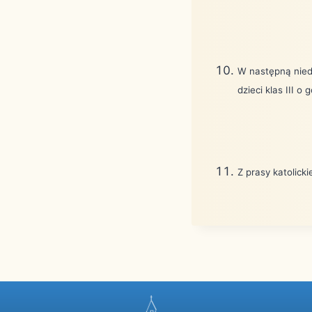
W następną nied
dzieci klas III o 
Z prasy katolicki