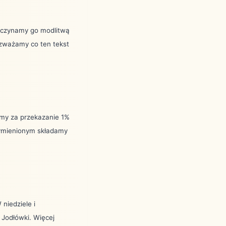
poczynamy go modlitwą
rozważamy co ten tekst
emy za przekazanie 1%
wymienionym składamy
niedziele i
 Jodłówki. Więcej