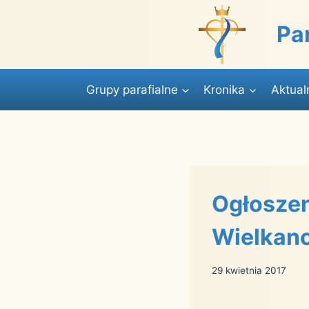
Przejdź
do
Pa
treści
Grupy parafialne
Kronika
Aktual
Ogłoszeni
Wielkano
29 kwietnia 2017