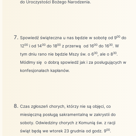
do Uroczystości Bożego Narodzenia.
00
Spowiedź świąteczna u nas będzie w sobotę od 9
do
00
00
00
00
30
12
i od 14
do 18
z przerwą
od 16
do 16
. W
30
30
tym dniu rano nie będzie Mszy św. o 6
, ale o 8
.
Módlmy się
o dobrą spowiedź jak i za posługujących w
konfesjonałach kapłanów.
Czas zgłoszeń chorych, którzy nie są objęci, co
miesięczną posługą sakramentalną w zakrystii do
soboty. Odwiedziny chorych z Komunią św. z racji
00
świąt będą we wtorek 23 grudnia od godz. 9
.