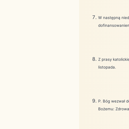
W następną nied
dofinansowaniem
Z prasy katolick
listopada.
P. Bóg wezwał do
Bożemu: Zdrowa