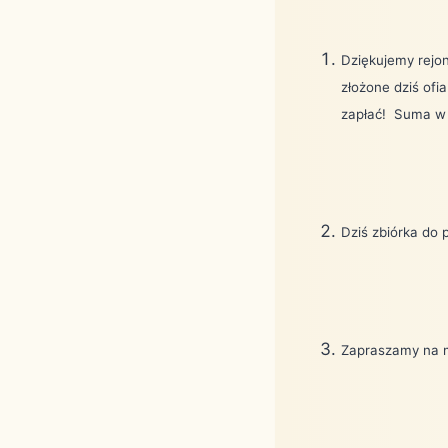
Dziękujemy rejon
złożone dziś of
zapłać!
Suma w i
Dziś zbiórka do
Zapraszamy na m