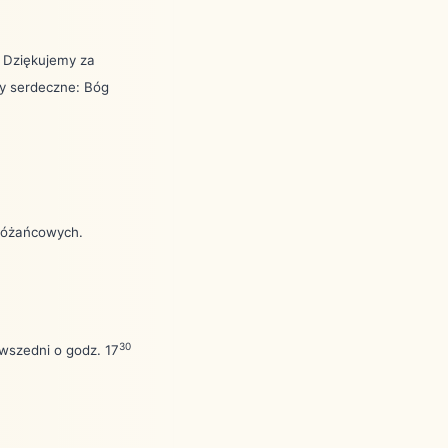
. Dziękujemy za
my serdeczne: Bóg
 różańcowych.
30
wszedni o godz. 17