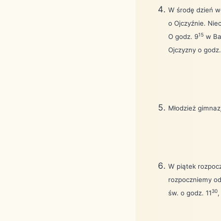
W środę dzień w
o Ojczyźnie. Ni
15
O godz. 9
w Baz
Ojczyzny o godz.
Młodzież gimnazja
W piątek rozpocz
rozpoczniemy od
30
św. o godz. 11
,