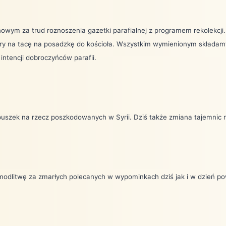
owym za trud roznoszenia gazetki parafialnej z programem rekolekcji
iary na tacę na posadzkę do kościoła. Wszystkim wymienionym składa
ntencji dobroczyńców parafii.
 puszek na rzecz poszkodowanych w Syrii. Dziś także zmiana tajemnic
odlitwę za zmarłych polecanych w wypominkach dziś jak i w dzień po