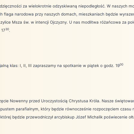
dzięczności za wielokrotnie odzyskiwaną niepodległość. W naszych m
ech flaga narodowa przy naszych domach, mieszkaniach będzie wyrazem
ylice Msza św. w intencji Ojczyzny. U nas modlitwa różańcowa za pol
30
 17
.
00
lną klas: I, II, III zapraszamy na spotkanie w piątek o godz. 19
ęcie Nowenny przed Uroczystością Chrystusa Króla. Nasze świętowanie
pustem parafialnym, który będzie równocześnie rozpoczęciem czasu r
 której będzie przewodniczył arcybiskup Józef Michalik poświecenie oł