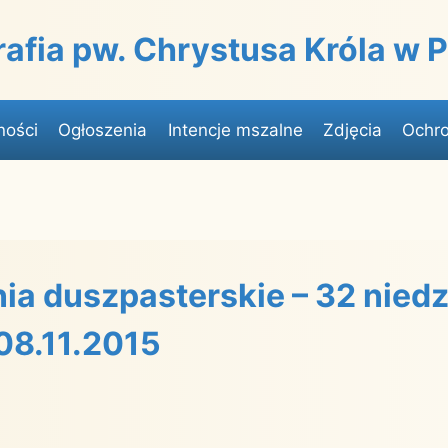
rafia pw. Chrystusa Króla w
ności
Ogłoszenia
Intencje mszalne
Zdjęcia
Ochro
ia duszpasterskie – 32 niedz
08.11.2015