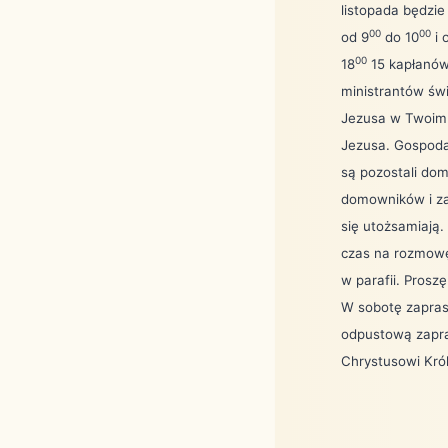
listopada będzi
00
00
od 9
do 10
i 
00
18
15 kapłanów 
ministrantów świ
Jezusa w Twoim 
Jezusa. Gospoda
są pozostali dom
domowników i za
się utożsamiają.
czas na rozmowę
w parafii. Prosz
W sobotę zapras
odpustową zapr
Chrystusowi Król