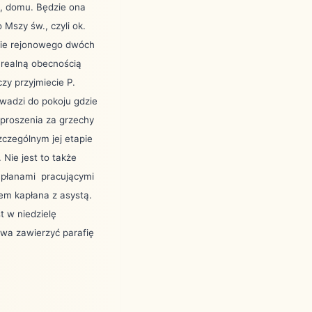
u, domu. Będzie ona
 Mszy św., czyli ok.
wie rejonowego dwóch
z realną obecnością
y przyjmiecie P.
wadzi do pokoju gdzie
eproszenia za grzechy
czególnym jej etapie
 Nie jest to także
apłanami
pracującymi
m kapłana z asystą.
t w niedzielę
wa zawierzyć parafię