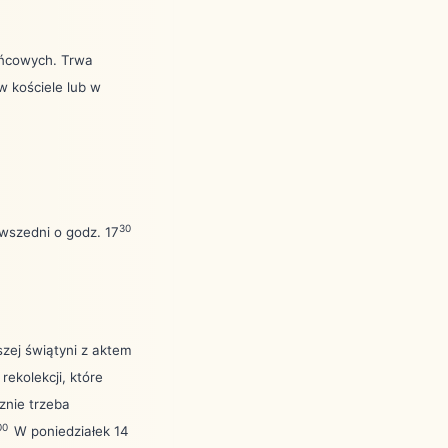
żańcowych. Trwa
w kościele lub w
30
wszedni o godz. 17
szej świątyni z aktem
ekolekcji, które
cznie trzeba
00
W poniedziałek 14