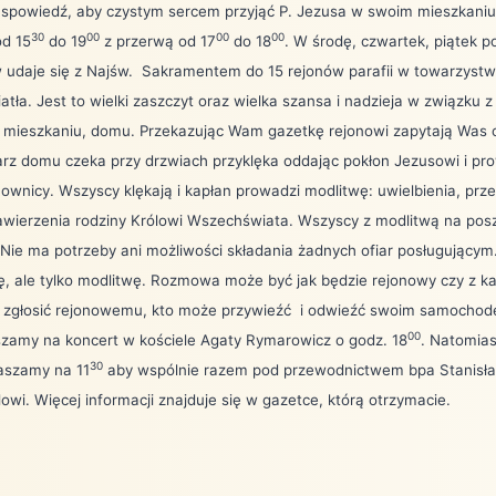
e spowiedź, aby czystym sercem przyjąć P. Jezusa w swoim mieszkani
30
00
00
00
od 15
do 19
z przerwą od 17
do 18
. W środę, czwartek, piątek po
udaje się z Najśw.
Sakramentem do 15 rejonów parafii w towarzyst
atła. Jest to wielki zaszczyt oraz wielka szansa i nadzieja w związku 
mieszkaniu, domu. Przekazując Wam gazetkę rejonowi zapytają Was cz
rz domu czeka przy drzwiach przyklęka oddając pokłon Jezusowi i pro
ownicy. Wszyscy klękają i kapłan prowadzi modlitwę: uwielbienia, prz
wierzenia rodziny Królowi Wszechświata. Wszyscy z modlitwą na posz
 Nie ma potrzeby ani możliwości składania żadnych ofiar posługującym.
, ale tylko modlitwę. Rozmowa może być jak będzie rejonowy czy z k
ę zgłosić rejonowemu, kto może przywieźć
i odwieźć swoim samochode
00
zamy na koncert w kościele Agaty Rymarowicz o godz. 18
. Natomias
30
aszamy na 11
aby wspólnie razem pod przewodnictwem bpa Stanisła
owi. Więcej informacji znajduje się w gazetce, którą otrzymacie.