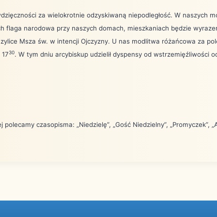
wdzięczności za wielokrotnie odzyskiwaną niepodległość. W naszych 
ech flaga narodowa przy naszych domach, mieszkaniach będzie wyrazem
ylice Msza św. w intencji Ojczyzny. U nas modlitwa różańcowa za pol
30
 17
. W tym dniu arcybiskup udzielił dyspensy od wstrzemięźliwości
iej polecamy czasopisma: „Niedzielę”, „Gość Niedzielny”, „Promyczek”, „A