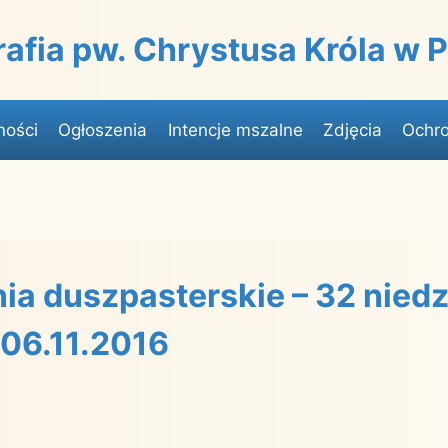
rafia pw. Chrystusa Króla w
ności
Ogłoszenia
Intencje mszalne
Zdjęcia
Ochro
ia duszpasterskie – 32 niedz
 06.11.2016