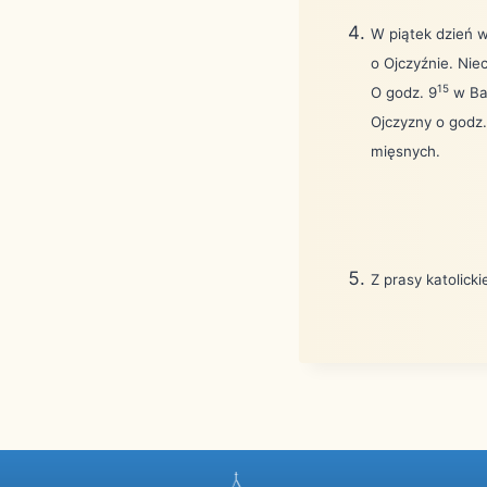
W piątek dzień 
o Ojczyźnie. Ni
15
O godz. 9
w Baz
Ojczyzny o godz.
mięsnych.
Z prasy katolick