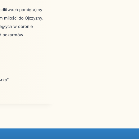
modlitwach pamiętajmy
 miłości do Ojczyzny.
egłych w obronie
 od pokarmów
rka”.