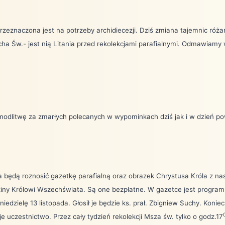
przeznaczona jest na potrzeby archidiecezji. Dziś zmiana tajemnic ró
a Św.- jest nią Litania przed rekolekcjami parafialnymi. Odmawiamy 
odlitwę za zmarłych polecanych w wypominkach dziś jak i w dzień po
a będą roznosić gazetkę parafialną oraz obrazek Chrystusa Króla z na
iny Królowi Wszechświata. Są one bezpłatne. W gazetce jest program r
iedzielę 13 listopada. Głosił je będzie ks. prał. Zbigniew Suchy. Konie
 uczestnictwo. Przez cały tydzień rekolekcji Msza św. tylko o godz.17