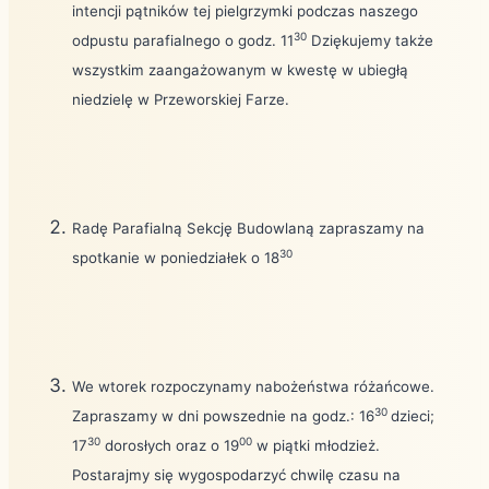
intencji pątników tej pielgrzymki podczas naszego
30
odpustu parafialnego o godz. 11
Dziękujemy także
wszystkim zaangażowanym w kwestę w ubiegłą
niedzielę w Przeworskiej Farze.
Radę Parafialną Sekcję Budowlaną zapraszamy na
30
spotkanie w poniedziałek o 18
We wtorek rozpoczynamy nabożeństwa różańcowe.
30
Zapraszamy w dni powszednie na godz.: 16
dzieci;
30
00
17
dorosłych oraz o 19
w piątki młodzież.
Postarajmy się wygospodarzyć chwilę czasu na