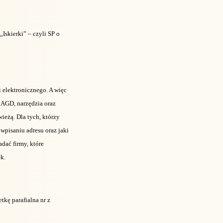
Iskierki” – czyli SP o
i elektronicznego. A więc
t AGD, narzędzia oraz
wieżą. Dla tych, którzy
 wpisaniu adresu oraz jaki
adać firmy, które
ek.
tkę parafialna nr z