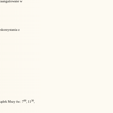
zaangażowane w
skorzystania z
00
30
ządek Mszy św.: 7
, 11
,