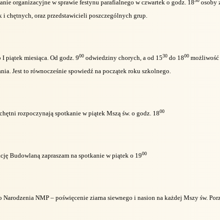
30
anie organizacyjne w sprawie festynu parafialnego w czwartek o godz. 18
osoby 
k i chętnych, oraz przedstawicieli poszczególnych grup.
00
30
00
o I piątek miesiąca. Od godz. 9
odwiedziny chorych, a od 15
do 18
możliwość 
nia. Jest to równocześnie spowiedź na początek roku szkolnego.
00
chętni rozpoczynają spotkanie w piątek Mszą św. o godz. 18
00
kcję Budowlaną zapraszam na spotkanie w piątek o 19
to Narodzenia NMP – poświęcenie ziarna siewnego i nasion na każdej Mszy św. Por