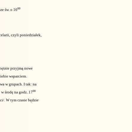
00
ze św. o 16
larii, czyli poniedziałek,
chętnie przyjmą nowe
ciebie wsparciem.
a w grupach. I tak: na
00
w środę na godz. 17
nci/. W tym czasie będzie