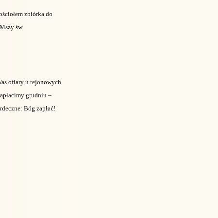
kościołem zbiórka do
 Mszy św.
Was ofiary u rejonowych
 zapłacimy grudniu –
rdeczne: Bóg zapłać!