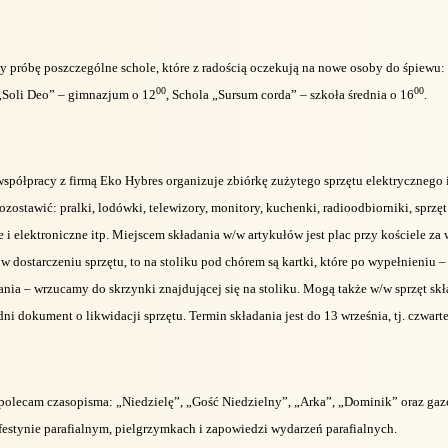
 próbę poszczególne schole, które z radością oczekują na nowe osoby do śpiewu: „
00
00
 „Soli Deo” – gimnazjum o 12
, Schola „Sursum corda” – szkoła średnia o 16
.
współpracy z firmą Eko Hybres organizuje zbiórkę zużytego sprzętu elektrycznego 
zostawić: pralki, lodówki, telewizory, monitory, kuchenki, radioodbiorniki, sprzę
 i elektroniczne itp. Miejscem składania w/w artykułów jest plac przy kościele za 
 dostarczeniu sprzętu, to na stoliku pod chórem są kartki, które po wypełnieniu –
rania – wrzucamy do skrzynki znajdującej się na stoliku. Mogą także w/w sprzęt skł
i dokument o likwidacji sprzętu. Termin składania jest do 13 września, tj. czwart
 polecam czasopisma: „Niedzielę”, „Gość Niedzielny”, „Arka”, „Dominik” oraz gaze
 festynie parafialnym, pielgrzymkach i zapowiedzi wydarzeń parafialnych.