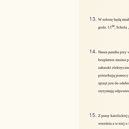
W sobotę będą miały
00
godz. 11
, Schola
Nasza parafia przy 
bezpłatnie można po
zabawki elektryczne
potrzebują pomocy w
sprzęt jest do odeb
otrzymają odpowiedn
Z prasy katolickiej
września a w niej o