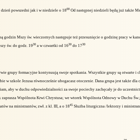
00
 dzień powszedni jak i w niedziele o 18
Od następnej niedzieli będą już także Ms
 godzin Mszy św. wieczornych następuje też przesunięcie o godzinę pracy w kance
30
30
30
szy św. do godz. 19
a w czwartki od 16
do 17
rwie grupy formacyjne kontynuują swoje spotkania. Wszystkie grupy są otwarte i 
bie w szkole Jezusa równocześnie ubogacasz otoczenie. Dana grupa jest także dla 
am, aby w duchu odpowiedzialności za swoje pociechy zachęcały je do uczestnictw
 zaprasza Wspólnota Krwi Chrystusa; we wtorek Wspólnota Odnowy w Duchu Św.; 
45
ów na ministrantów, zwł. z kl. III, a o 18
Służba liturgiczna /lektorzy i ministra