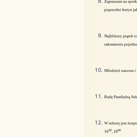
Zapraszam na spotk
poprzedni festyn ja
Najbliższy piątek t
sakramentu pojedna
Młodzież oazowa i 
Radę Parafialną Se
W sobotę jest świę
30
00
16
, 18