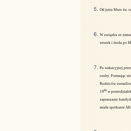
Od jutra Msze św. w
W związku ze zmianą
wtorek i środa po M
Po wakacyjnej prze
osoby. Formując sie
Rodziców uwrażliwi
00
19
w poniedziałek
zapraszamy kandydat
miała spotkanie AK