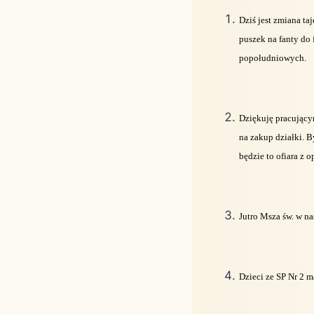
Dziś jest zmiana t
puszek na fanty do 
popołudniowych.
Dziękuję pracującym
na zakup działki. B
będzie to ofiara z
Jutro Msza św. w n
Dzieci ze SP Nr 2 m