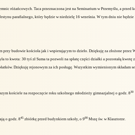
ajemnic różańcowych. Taca przeznaczona jest na Seminarium w Przemyślu, a przed 
festynu parafialnego, który będzie w niedzielę 16 września. W tym dniu nie będzie
 przy budowie kościoła jak i wspierającym to dzieło. Dziękuję za złożone przez 
yła to kwota: 30 tyś zł Suma ta pozwoli na spłatę części działki a pozostałą kwotę
 opłatków. Dziękuję rejonowym za ich posługę. Wszystkim wymienionym składam se
30
aszym kościele na rozpoczęcie roku szkolnego młodzieży gimnazjalnej o godz. 8
45
00
ają o godz. 8
zbiórkę przed budynkiem szkoły, o 9
Mszę św. w Klasztorze.