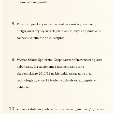
dobroczyńców parafii.
Prosimy o przekazywanie materiałów z wakacyjnych oaz,
pielgrzymek czy wycieczek jak również innych artykułów do
zakrystii w terminie do 21 sierpnia.
Wyższa Szkoła Społeczno-Gospodarcza w Przeworsku ogłasza
nabór na studia stacjonarne i niestacjonarne roku
akademickiego 2011/12 na kierunki: zarządzanie oraz
technologia żywności i żywienie człowieka. Szczegóły w
gablocie.
Z prasy katolickiej polecamy czasopisma: „Niedzielę”, „Cuda i