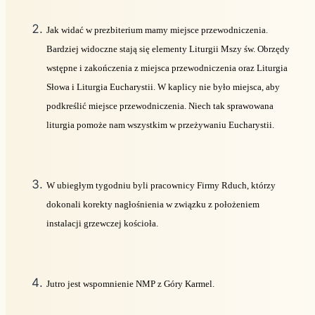
Jak widać w prezbiterium mamy miejsce przewodniczenia.
Bardziej widoczne stają się elementy Liturgii Mszy św. Obrzędy
wstępne i zakończenia z miejsca przewodniczenia oraz Liturgia
Słowa i Liturgia Eucharystii. W kaplicy nie było miejsca, aby
podkreślić miejsce przewodniczenia. Niech tak sprawowana
liturgia pomoże nam wszystkim w przeżywaniu Eucharystii.
W ubiegłym tygodniu byli pracownicy Firmy Rduch, którzy
dokonali korekty nagłośnienia w związku z położeniem
instalacji grzewczej kościoła.
Jutro jest wspomnienie NMP z Góry Karmel.