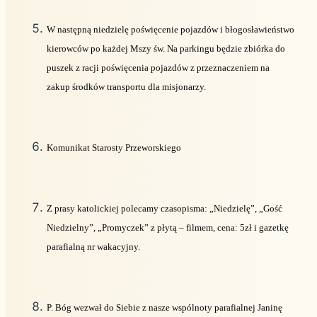
W następną niedzielę poświęcenie pojazdów i błogosławieństwo
kierowców po każdej Mszy św. Na parkingu będzie zbiórka do
puszek z racji poświęcenia pojazdów z przeznaczeniem na
zakup środków transportu dla misjonarzy.
Komunikat Starosty Przeworskiego
Z prasy katolickiej polecamy czasopisma: „Niedzielę”, „Gość
Niedzielny”, „Promyczek” z płytą – filmem, cena: 5zł i gazetkę
parafialną nr wakacyjny.
P. Bóg wezwał do Siebie z nasze wspólnoty parafialnej Janinę