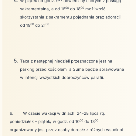
W piątek od godz. 9
odwiedziny chorych z posługą
00
00
sakramentalną, a od 16
do 18
możliwość
skorzystania z sakramentu pojednania oraz adoracji
00
00
od 19
do 21
Taca z następnej niedzieli przeznaczona jest na
parking przed kościołem
a Suma będzie sprawowana
w intencji wszystkich dobroczyńców parafii.
6.
W czasie wakacji w dniach: 24-28 lipca /tj.
00
00
poniedziałek – piątek/ w godz. od 10
do 13
organizowany jest przez osoby dorosłe z różnych wspólnot