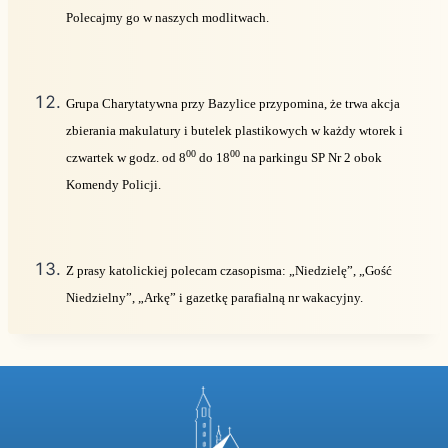
Polecajmy go w naszych modlitwach.
Grupa Charytatywna przy Bazylice przypomina, że trwa akcja
zbierania makulatury i butelek plastikowych w każdy wtorek i
00
00
czwartek w godz. od 8
do 18
na parkingu SP Nr 2 obok
Komendy Policji.
Z prasy katolickiej polecam czasopisma: „Niedzielę”, „Gość
Niedzielny”, „Arkę” i gazetkę parafialną nr wakacyjny.