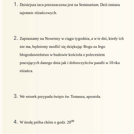
Dzisiejsza taca przeznaczona jest na Seminarium. Dziś zmiana
tajemnic różańcowych.
Zapraszamy na Nowenny w ciągu tygodnia, a w te dni, kiedy ich
nie ma, będziemy modlić się dziękując Bogu za Jego
błogosławieństwo w budowie kościoła z poleceniem
pracujących danego dnia jak i dobroczyńców parafii w 10-tku
różańca.
We wtorek przypada święto św. Tomasza, apostoła.
00
W środę próba chóru o godz. 20