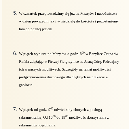
W czwartek przeprowadzimy się już na Mszę św. i nabożeństwa
w dzień powszedni jak i w niedzielę do kościoła i pozostaniemy
tam do późnej jesieni.
00
W piątek wyrusza po Mszy św. o godz. 6
w Bazylice Grupa św.
Rafała zdążając w Pieszej Pielgrzymce na Jasną Górę. Polecajmy
ich w naszych modlitwach. Szczegóły na temat możliwości
pielgrzymowania duchowego dla chętnych na plakacie w
gablocie.
00
W piątek od godz. 9
odwiedziny chorych z posługą
30
00
sakramentalną. Od 16
do 19
możliwość skorzystania z
sakramentu pojednania.