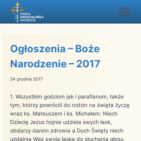
Przejdź
do
treści
Ogłoszenia – Boże
Narodzenie – 2017
24 grudnia 2017
1. Wszystkim gościom jak i parafianom, także
tym, którzy powrócili do rodzin na święta życzę
wraz ks. Mateuszem i ks. Michałem: Niech
Dziecię Jezus hojnie udziela swych łask,
obdarzy darem zdrowia a Duch Święty niech
uzdalnia Was swoją łaską do słuchania głosu