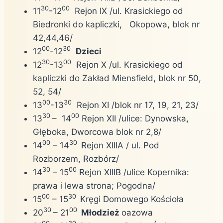
30
00
11
-12
Rejon IX /ul. Krasickiego od
Biedronki do kapliczki, Okopowa, blok nr
42,44,46/
00
30
12
-12
Dzieci
30
00
12
-13
Rejon X /ul. Krasickiego od
kapliczki do Zakład Miensfield, blok nr 50,
52, 54/
00
30
13
-13
Rejon XI /blok nr 17, 19, 21, 23/
30
00
13
– 14
Rejon XII /ulice: Dynowska,
Głęboka, Dworcowa blok nr 2,8/
00
30
14
– 14
Rejon XIIIA / ul. Pod
Rozborzem, Rozbórz/
30
00
14
– 15
Rejon XIIIB /ulice Kopernika:
prawa i lewa strona; Pogodna/
00
30
15
– 15
Kręgi Domowego Kościoła
30
00
20
– 21
Młodzież
oazowa