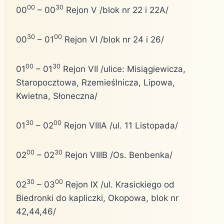
00
30
00
– 00
Rejon V /blok nr 22 i 22A/
30
00
00
– 01
Rejon VI /blok nr 24 i 26/
00
30
01
– 01
Rejon VII /ulice: Misiągiewicza,
Staropocztowa, Rzemieślnicza, Lipowa,
Kwietna, Słoneczna/
30
00
01
– 02
Rejon VIIIA /ul. 11 Listopada/
00
30
02
– 02
Rejon VIIIB /Os. Benbenka/
30
00
02
– 03
Rejon IX /ul. Krasickiego od
Biedronki do kapliczki, Okopowa, blok nr
42,44,46/