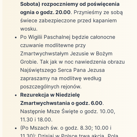
Sobota) rozpoczniemy od poświęcenia
ognia o godz. 20.00
. Przynieśmy ze sobą
świece zabezpieczone przed kapaniem
wosku.
Po Wigilii Paschalnej będzie całonocne
czuwanie modlitewne przy
Zmartwychwstałym Jezusie w Bożym
Grobie. Tak jak w noc nawiedzenia obrazu
Najświętszego Serca Pana Jezusa
zapraszamy na modlitwę według
poszczególnych rejonów.
Rezurekcja w Niedzielę
Zmartwychwstania o godz. 6.00
.
Następnie Msze Święte o godz. 10.00,
11.30 i 18.00.
(Po Mszach św. o godz. 8.30; 10.00 i
11.30): Dzisiaj w Polsce trwa akcja „Pola