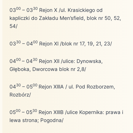
00
30
03
– 03
Rejon X /ul. Krasickiego od
kapliczki do Zakładu Men’sfield, blok nr 50, 52,
54/
30
00
03
– 04
Rejon XI /blok nr 17, 19, 21, 23/
00
30
04
– 04
Rejon XII /ulice: Dynowska,
Głęboka, Dworcowa blok nr 2,8/
30
00
04
– 05
Rejon XIIIA / ul. Pod Rozborzem,
Rozbórz/
00
30
05
– 05
Rejon XIIIB /ulice Kopernika: prawa i
lewa strona; Pogodna/