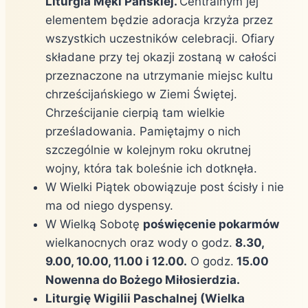
Liturgia Męki Pańskiej.
Centralnym jej
elementem będzie adoracja krzyża przez
wszystkich uczestników celebracji. Ofiary
składane przy tej okazji zostaną w całości
przeznaczone na utrzymanie miejsc kultu
chrześcijańskiego w Ziemi Świętej.
Chrześcijanie cierpią tam wielkie
prześladowania. Pamiętajmy o nich
szczególnie w kolejnym roku okrutnej
wojny, która tak boleśnie ich dotknęła.
W Wielki Piątek obowiązuje post ścisły i nie
ma od niego dyspensy.
W Wielką Sobotę
poświęcenie pokarmów
wielkanocnych oraz wody o godz.
8.30,
9.00, 10.00, 11.00 i 12.00.
O godz.
15.00
Nowenna do Bożego Miłosierdzia.
Liturgię Wigilii Paschalnej (Wielka