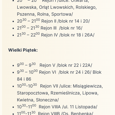
20
– 20
Rejon I /ulice: Otwarta,
Lwowska, Orląt Lwowskich, Rolskiego,
Pszenna, Rolna, Sportowa/
30
00
20
– 21
Rejon II /blok nr 14 i 20/
00
30
21
– 21
Rejon III /blok nr 16/
30
00
21
– 22
Rejon IV /blok nr 18 i 26A/
Wielki Piątek:
00
30
9
– 9
Rejon V /blok nr 22 i 22A/
30
00
9
– 10
Rejon VI /blok nr 24 i 26/ Blok
84 i 86
00
30
10
-10
Rejon VII /ulice: Misiągiewicza,
Staropocztowa, Rzemieślnicza, Lipowa,
Kwietna, Słoneczna/
30
00
10
-11
Rejon VIIIA /ul. 11 Listopada/
00
30
11
-11
Rejon VIIIB /Os. Benbenka/