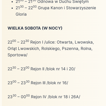
00
30
21
– 21
Odnowa w Duchu Świętym
30
00
21
– 22
Grupa Kanon i Stowarzyszenie
Gloria
WIELKA SOBOTA (W NOCY)
00
30
22
– 22
Rejon I /ulice: Otwarta, Lwowska,
Orląt Lwowskich, Rolskiego, Pszenna, Rolna,
Sportowa/
30
00
22
– 23
Rejon II /blok nr 14 i 20/
00
30
23
– 23
Rejon III /blok nr 16/
30
00
23
– 00
Rejon IV /blok nr 18 i 26A/