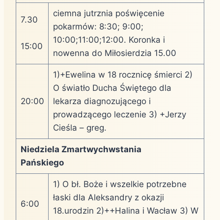
ciemna jutrznia poświęcenie
7.30
pokarmów: 8:30; 9:00;
10:00;11:00;12:00. Koronka i
15:00
nowenna do Miłosierdzia 15.00
1)+Ewelina w 18 rocznicę śmierci 2)
O światło Ducha Świętego dla
20:00
lekarza diagnozującego i
prowadzącego leczenie 3) +Jerzy
Cieśla – greg.
Niedziela Zmartwychwstania
Pańskiego
1) O bł. Boże i wszelkie potrzebne
łaski dla Aleksandry z okazji
6:00
18.urodzin 2)++Halina i Wacław 3) W