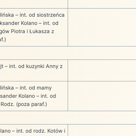
ińska – int. od siostrzeńca
ksander Kolano – int. od
gów Piotra i Łukasza z
f.)
t – int. od kuzynki Anny z
lińska – int. od mamy
sander Kolano – int. od
Rodz. (poza paraf.)
ano – int. od rodz. Kotów i