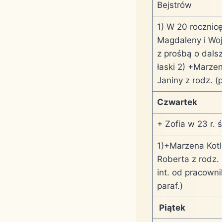
Bejstrów
1) W 20 rocznic
Magdaleny i Wo
z prośbą o dalsz
łaski 2) +Marzena
Janiny z rodz. (
Czwartek
+ Zofia w 23 r. 
1)+Marzena Kotli
Roberta z rodz.
int. od pracow
paraf.)
Piątek