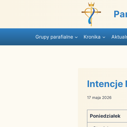
Przejdź
do
Pa
treści
Grupy parafialne
Kronika
Aktual
Intencje
17 maja 2026
Poniedziałek