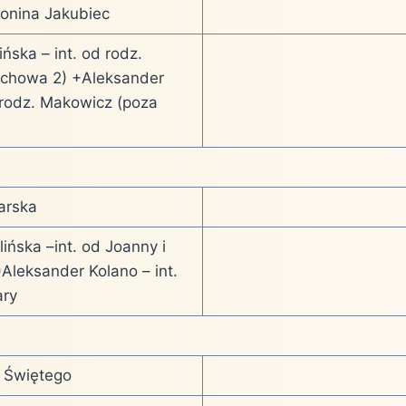
onina Jakubiec
ńska – int. od rodz.
uchowa 2) +Aleksander
d rodz. Makowicz (poza
arska
ińska –int. od Joanny i
leksander Kolano – int.
ry
 Świętego