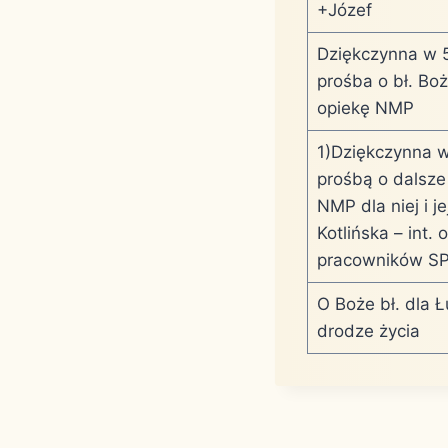
+Józef
Dziękczynna w 5
prośba o bł. Boż
opiekę NMP
1)Dziękczynna w
prośbą o dalsze
NMP dla niej i 
Kotlińska – int. 
pracowników SP
O Boże bł. dla 
drodze życia