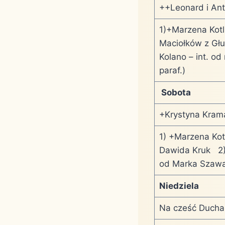
++Leonard i Ant
1)+Marzena Kotli
Maciołków z Gł
Kolano – int. o
paraf.)
Sobota
+Krystyna Kram
1) +Marzena Kotl
Dawida Kruk 2)A
od Marka Szawa
Niedziela
Na cześć Ducha