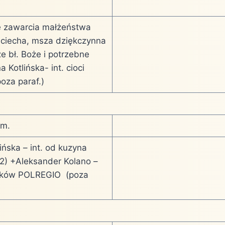
ę zawarcia małżeństwa
jciecha, msza dziękczynna
e bł. Boże i potrzebne
 Kotlińska- int. cioci
poza paraf.)
śm.
ńska – int. od kuzyna
 2) +Aleksander Kolano –
ników POLREGIO (poza