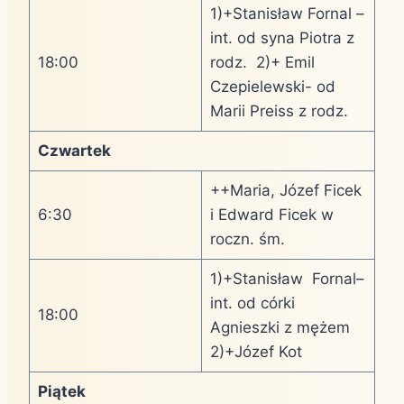
1)+Stanisław Fornal –
int. od syna Piotra z
18:00
rodz. 2)+ Emil
Czepielewski- od
Marii Preiss z rodz.
Czwartek
++Maria, Józef Ficek
6:30
i Edward Ficek w
roczn. śm.
1)+Stanisław Fornal–
int. od córki
18:00
Agnieszki z mężem
2)+Józef Kot
Piątek