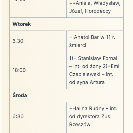
++Aniela, Władysław,
Józef, Horodeccy
Wtorek
+ Anatol Bar w 11 r.
6.30
śmierci
1)+ Stanisław Fornal
– int. od żony 2)+Emil
18:00
Czepielewski – int.
od syna Artura
Środa
+Halina Rudny – int.
6:30
od dyrektora Zus
Rzeszów