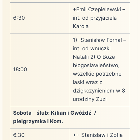
+Emil Czepielewski –
6:30
int. od przyjaciela
Karola
1)+Stanisław Fornal –
int. od wnuczki
Natalii 2) O Boże
błogosławieństwo,
18:00
wszelkie potrzebne
łaski wraz z
dziękczynieniem w 8
urodziny Zuzi
Sobota ślub: Kilian i Gwóźdź /
pielgrzymka I Kom.
6.30
++ Stanisław i Zofia