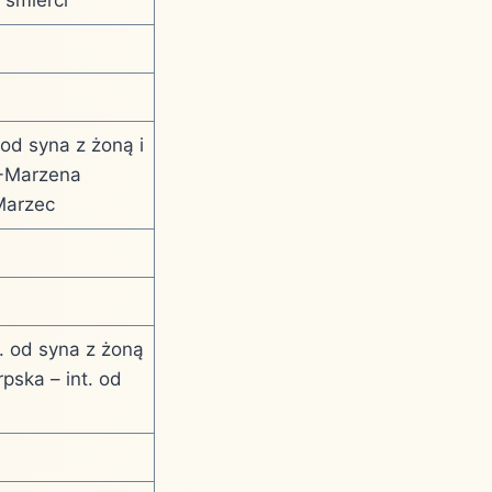
od syna z żoną i
 +Marzena
 Marzec
. od syna z żoną
pska – int. od