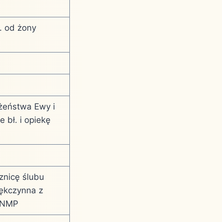
. od żony
żeństwa Ewy i
 bł. i opiekę
znicę ślubu
iękczynna z
kę NMP