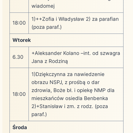
wiadomej
1)++Zofia i Władysław 2) za parafian
18:00
(poza paraf.)
Wtorek
+Aleksander Kolano –int. od szwagra
6.30
Jana z Rodziną
1)Dziękczynna za nawiedzenie
obrazu NSPJ, z prośbą o dar
zdrowia, Boże bł. i opiekę NMP dla
18:00
mieszkańców osiedla Benbenka
2)+Stanisław i zm. z rodz. (poza
paraf.)
Środa