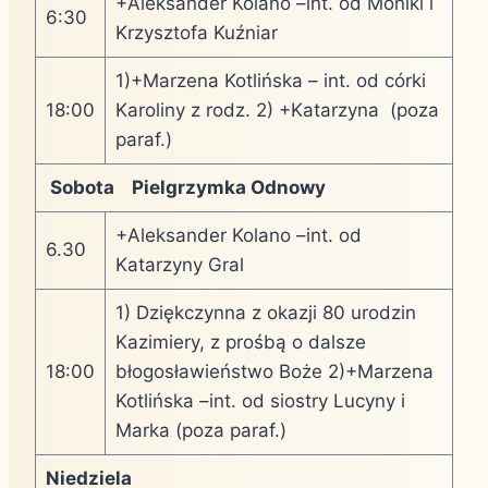
+Aleksander Kolano –int. od Moniki i
6:30
Krzysztofa Kuźniar
1)+Marzena Kotlińska – int. od córki
18:00
Karoliny z rodz. 2) +Katarzyna (poza
paraf.)
Sobota Pielgrzymka Odnowy
+Aleksander Kolano –int. od
6.30
Katarzyny Gral
1) Dziękczynna z okazji 80 urodzin
Kazimiery, z prośbą o dalsze
18:00
błogosławieństwo Boże 2)+Marzena
Kotlińska –int. od siostry Lucyny i
Marka (poza paraf.)
Niedziela