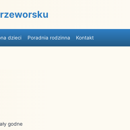
 Przeworsku
na dzieci
Poradnia rodzinna
Kontakt
iały godne