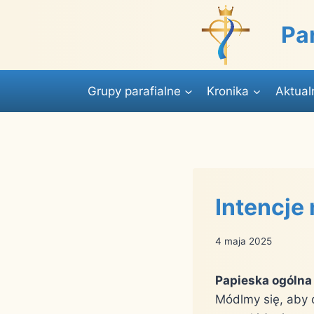
Przejdź
do
Pa
treści
Grupy parafialne
Kronika
Aktual
Intencje
4 maja 2025
Papieska ogólna
Módlmy się, aby 