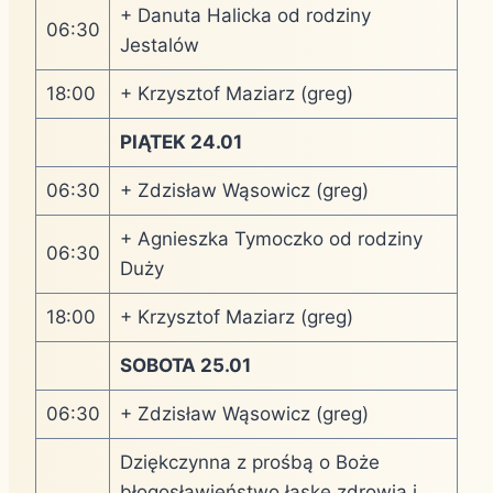
+ Danuta Halicka od rodziny
06:30
Jestalów
18:00
+ Krzysztof Maziarz (greg)
PIĄTEK 24.01
06:30
+ Zdzisław Wąsowicz (greg)
+ Agnieszka Tymoczko od rodziny
06:30
Duży
18:00
+ Krzysztof Maziarz (greg)
SOBOTA 25.01
06:30
+ Zdzisław Wąsowicz (greg)
Dziękczynna z prośbą o Boże
błogosławieństwo łaskę zdrowia i