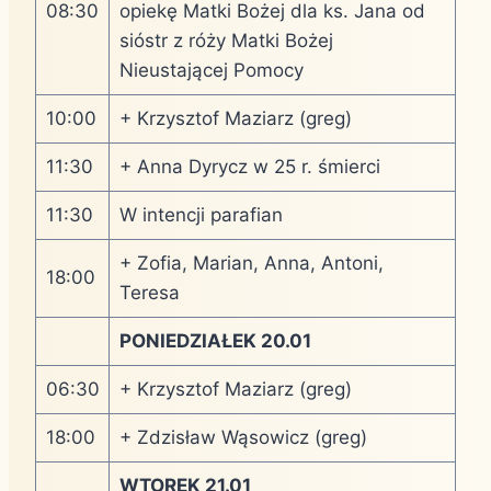
08:30
opiekę Matki Bożej dla ks. Jana od
sióstr z róży Matki Bożej
Nieustającej Pomocy
10:00
+ Krzysztof Maziarz (greg)
11:30
+ Anna Dyrycz w 25 r. śmierci
11:30
W intencji parafian
+ Zofia, Marian, Anna, Antoni,
18:00
Teresa
PONIEDZIAŁEK 20.01
06:30
+ Krzysztof Maziarz (greg)
18:00
+ Zdzisław Wąsowicz (greg)
WTOREK 21.01