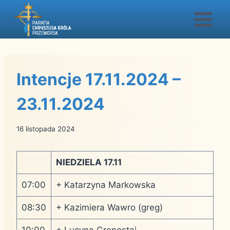
Przejdź
do
treści
Intencje 17.11.2024 –
23.11.2024
16 listopada 2024
NIEDZIELA 17.11
07:00
+ Katarzyna Markowska
08:30
+ Kazimiera Wawro (greg)
10:00
+ Lucyna Gronostaj