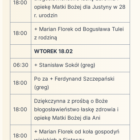
18:00
opiekę Matki Bożej dla Justyny w 28
r. urodzin
+ Marian Florek od Bogusława Tulei
18:00
z rodziną
WTOREK 18.02
06:30
+ Stanisław Sokół (greg)
Po za + Ferdynand Szczepański
18:00
(greg)
Dziękczynna z prośbą o Boże
18:00
błogosławieństwo łaskę zdrowia i
opiekę Matki Bożej dla Ani
+ Marian Florek od koła gospodyń
18:00
wiejskich z Sieteszy