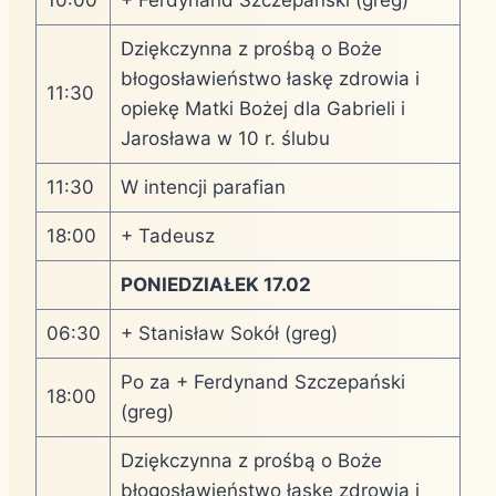
Dziękczynna z prośbą o Boże
błogosławieństwo łaskę zdrowia i
11:30
opiekę Matki Bożej dla Gabrieli i
Jarosława w 10 r. ślubu
11:30
W intencji parafian
18:00
+ Tadeusz
PONIEDZIAŁEK 17.02
06:30
+ Stanisław Sokół (greg)
Po za + Ferdynand Szczepański
18:00
(greg)
Dziękczynna z prośbą o Boże
błogosławieństwo łaskę zdrowia i