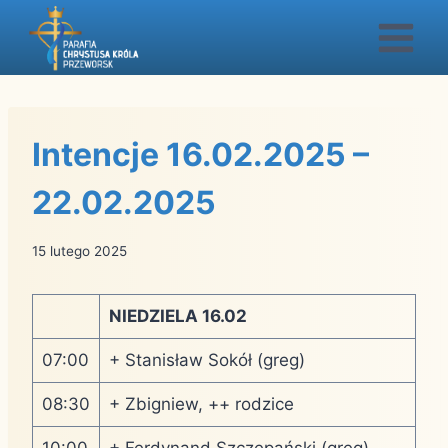
Przejdź
do
treści
Intencje 16.02.2025 –
22.02.2025
15 lutego 2025
NIEDZIELA 16.02
07:00
+ Stanisław Sokół (greg)
08:30
+ Zbigniew, ++ rodzice
10:00
+ Ferdynand Szczepański (greg)