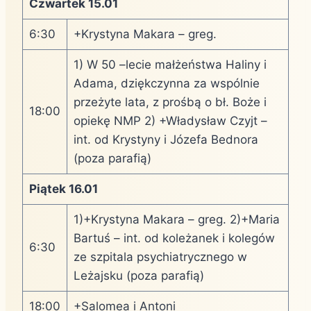
Czwartek 15.01
6:30
+Krystyna Makara – greg.
1) W 50 –lecie małżeństwa Haliny i
Adama, dziękczynna za wspólnie
przeżyte lata, z prośbą o bł. Boże i
18:00
opiekę NMP 2) +Władysław Czyjt –
int. od Krystyny i Józefa Bednora
(poza parafią)
Piątek 16.01
1)+Krystyna Makara – greg. 2)+Maria
Bartuś – int. od koleżanek i kolegów
6:30
ze szpitala psychiatrycznego w
Leżajsku (poza parafią)
18:00
+Salomea i Antoni