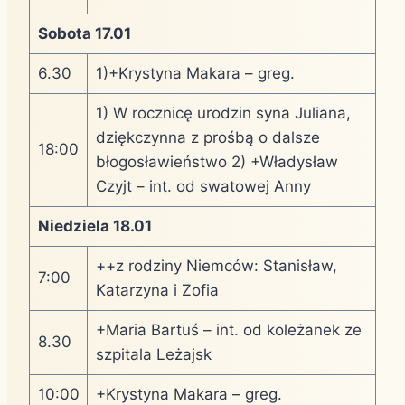
Sobota 17.01
6.30
1)+Krystyna Makara – greg.
1) W rocznicę urodzin syna Juliana,
dziękczynna z prośbą o dalsze
18:00
błogosławieństwo 2) +Władysław
Czyjt – int. od swatowej Anny
Niedziela 18.01
++z rodziny Niemców: Stanisław,
7:00
Katarzyna i Zofia
+Maria Bartuś – int. od koleżanek ze
8.30
szpitala Leżajsk
10:00
+Krystyna Makara – greg.