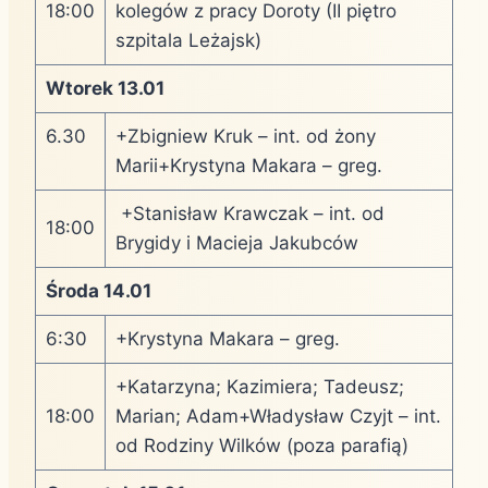
18:00
kolegów z pracy Doroty (II piętro
szpitala Leżajsk)
Wtorek 13.01
6.30
+Zbigniew Kruk – int. od żony
Marii+Krystyna Makara – greg.
+Stanisław Krawczak – int. od
18:00
Brygidy i Macieja Jakubców
Środa 14.01
6:30
+Krystyna Makara – greg.
+Katarzyna; Kazimiera; Tadeusz;
18:00
Marian; Adam+Władysław Czyjt – int.
od Rodziny Wilków (poza parafią)