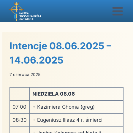
Przejdź
do
treści
Intencje 08.06.2025 –
14.06.2025
7 czerwca 2025
NIEDZIELA 08.06
07:00
+ Kazimiera Choma (greg)
08:30
+ Eugeniusz Iliasz 4 r. śmierci
+ Janina Kalamarz od Natalii i