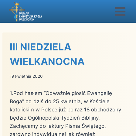
Przejdź
do
treści
III NIEDZIELA
WIELKANOCNA
19 kwietnia 2026
1.Pod hasłem “Odważnie głosić Ewangelię
Boga” od dziś do 25 kwietnia, w Kościele
katolickim w Polsce już po raz 18 obchodzony
będzie Ogólnopolski Tydzień Biblijny.
Zachęcamy do lektury Pisma Świętego,
zarówno indywidualnej jak również