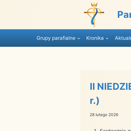
Przejdź
do
Pa
treści
Grupy parafialne
Kronika
Aktual
II NIEDZ
r.)
28 lutego 2026
Serdecznie 