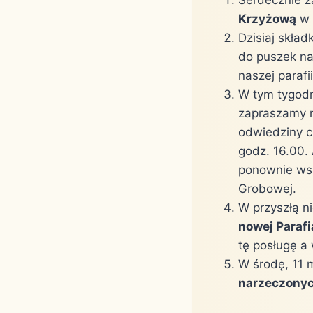
Krzyżową
w 
Dzisiaj skła
do puszek na
naszej parafii
W tym tygod
zapraszamy n
odwiedziny c
godz. 16.00.
ponownie wsz
Grobowej.
W przyszłą n
nowej Parafi
tę posługę a
W środę, 11 
narzeczony