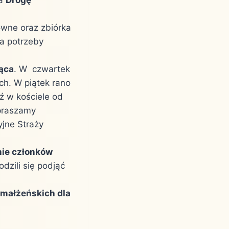
wne oraz zbiórka
na potrzeby
iąca
. W czwartek
h. W piątek rano
ź w kościele od
apraszamy
jne Straży
nie członków
odzili się podjąć
małżeńskich dla