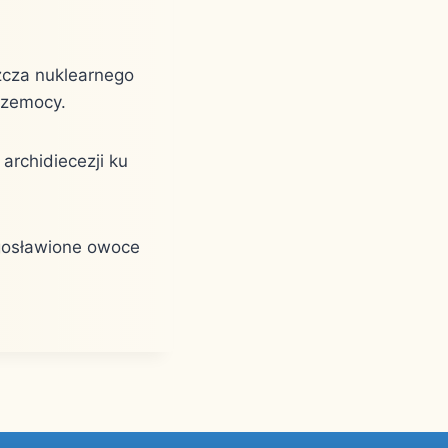
zcza nuklearnego
rzemocy.
archidiecezji ku
ogosławione owoce