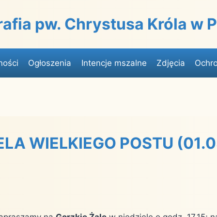
rafia pw. Chrystusa Króla w
ności
Ogłoszenia
Intencje mszalne
Zdjęcia
Ochro
IELA WIELKIEGO POSTU (01.
zapraszamy na
Gorzkie Żale
w niedziele o godz. 17.15; 