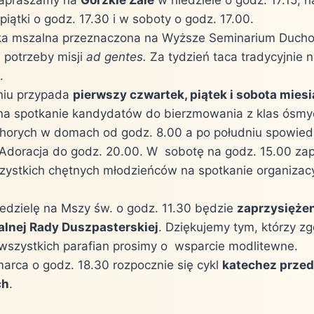
piątki o godz. 17.30 i w soboty o godz. 17.00.
dka mszalna przeznaczona na Wyższe Seminarium Ducho
 potrzeby misji
ad gentes.
Za tydzień taca tradycyjnie 
.
niu przypada
pierwszy czwartek, piątek i sobota mies
a spotkanie kandydatów do bierzmowania z klas ósmyc
horych w domach od godz. 8.00 a po południu spowied
 Adoracja do godz. 20.00. W sobotę na godz. 15.00 z
ystkich chętnych młodzieńców na spotkanie organizacy
iedzielę na Mszy św. o godz. 11.30 będzie
zaprzysięże
alnej Rady Duszpasterskiej
. Dziękujemy tym, którzy zg
 wszystkich parafian prosimy o wsparcie modlitewne.
marca o godz. 18.30 rozpocznie się cykl
katechez przed
ch
.